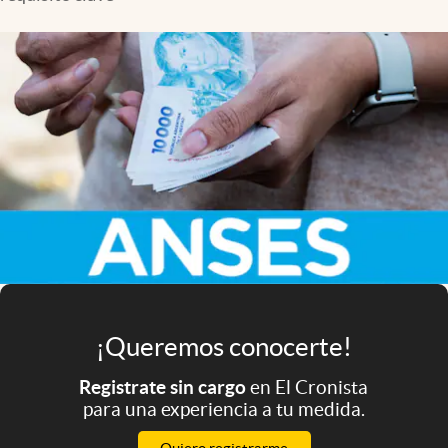
Infotechnology
Clase
Clima
Mundial 2026
Eventos Corporativos
El Cronista Studio
Mediakit
abre en nueva pestaña
Argentina
¡Queremos conocerte!
Registrate sin cargo
en El Cronista
para una experiencia a tu medida.