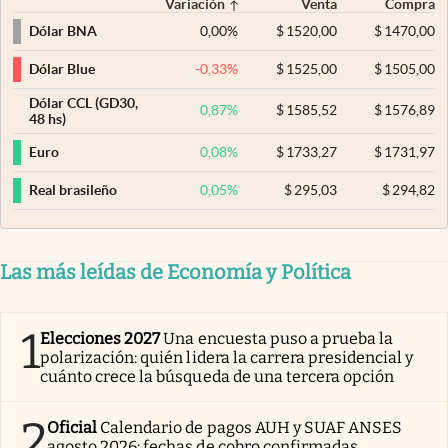
Variación
Venta
Compra
0,00
%
$
1520,00
$
1470,00
Dólar BNA
-0,33
%
$
1525,00
$
1505,00
Dólar Blue
Dólar CCL (GD30,
0,87
%
$
1585,52
$
1576,89
48 hs)
0,08
%
$
1733,27
$
1731,97
Euro
0,05
%
$
295,03
$
294,82
Real brasileño
Las más leídas de Economía y Política
1
Elecciones 2027
Una encuesta puso a prueba la
polarización: quién lidera la carrera presidencial y
cuánto crece la búsqueda de una tercera opción
2
Oficial
Calendario de pagos AUH y SUAF ANSES
agosto 2026: fechas de cobro confirmadas