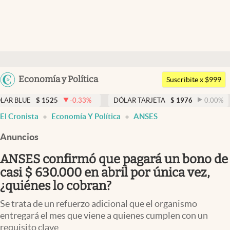
Últimas noticias
Dólar
Argentina
Economía y Política
Members
Suscribite x $999
España
Economía y Política
5
-0.33
%
DÓLAR TARJETA
$
1976
0.00
%
DÓLAR MEP
México
El Cronista
Economía Y Política
ANSES
Finanzas y Mercados
USA
Anuncios
Mercados Online
Colombia
Uruguay
ANSES confirmó que pagará un bono de
Negocios
casi $ 630.000 en abril por única vez,
Columnistas
¿quiénes lo cobran?
Otras secciones
Se trata de un refuerzo adicional que el organismo
entregará el mes que viene a quienes cumplen con un
Apertura
requisito clave