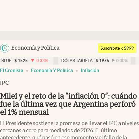
Últimas noticias
Dólar
Argentina
Economía y Política
Members
Suscribite x $999
España
Economía y Política
-0.33
%
DÓLAR TARJETA
$
1976
0.00
%
DÓLAR MEP
$
México
El Cronista
Economía Y Política
Inflación
Finanzas y Mercados
USA
IPC
Mercados Online
Colombia
Uruguay
Milei y el reto de la “inflación 0″: cuándo
Negocios
fue la última vez que Argentina perforó
Columnistas
el 1% mensual
Otras secciones
El Presidente sostiene la promesa de llevar el IPC a niveles
cercanos a cero para mediados de 2026. El último
Apertura
antecedente, qué pasó en ese momento y el fallo de la