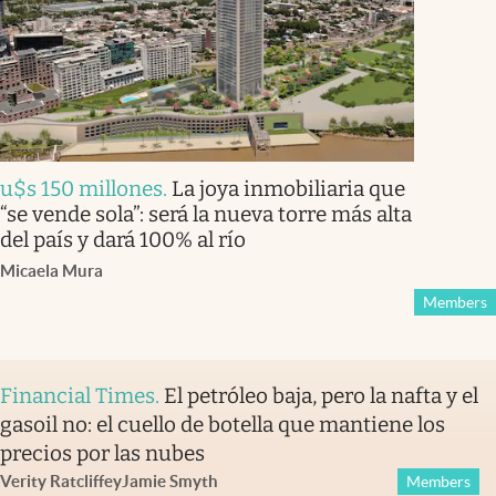
u$s 150 millones
.
La joya inmobiliaria que
“se vende sola”: será la nueva torre más alta
del país y dará 100% al río
Micaela Mura
Members
Financial Times
.
El petróleo baja, pero la nafta y el
gasoil no: el cuello de botella que mantiene los
precios por las nubes
Verity Ratcliffe
y
Jamie Smyth
Members