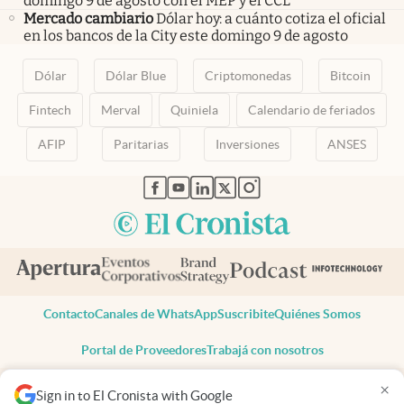
domingo 9 de agosto con el MEP y el CCL
Mercado cambiario
Dólar hoy: a cuánto cotiza el oficial
en los bancos de la City este domingo 9 de agosto
Dólar
Dólar Blue
Criptomonedas
Bitcoin
Fintech
Merval
Quiniela
Calendario de feriados
AFIP
Paritarias
Inversiones
ANSES
abre en nueva pestaña
abre en nueva pestaña
abre en nueva pestaña
abre en nueva pestaña
abre en nueva pestaña
Contacto
Canales de WhatsApp
Suscribite
Quiénes Somos
Portal de Proveedores
Trabajá con nosotros
Copyright 2025 cronista.com
×
Sign in to El Cronista with Google
Todos los derechos reservados