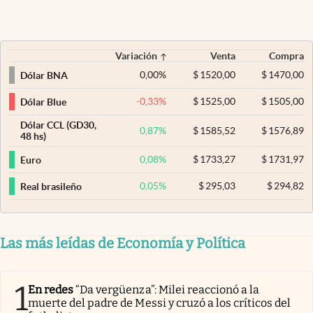
Variación
Venta
Compra
0,00
%
$
1520,00
$
1470,00
Dólar BNA
-0,33
%
$
1525,00
$
1505,00
Dólar Blue
Dólar CCL (GD30,
0,87
%
$
1585,52
$
1576,89
48 hs)
0,08
%
$
1733,27
$
1731,97
Euro
0,05
%
$
295,03
$
294,82
Real brasileño
Las más leídas de Economía y Política
1
En redes
“Da vergüenza”: Milei reaccionó a la
muerte del padre de Messi y cruzó a los críticos del