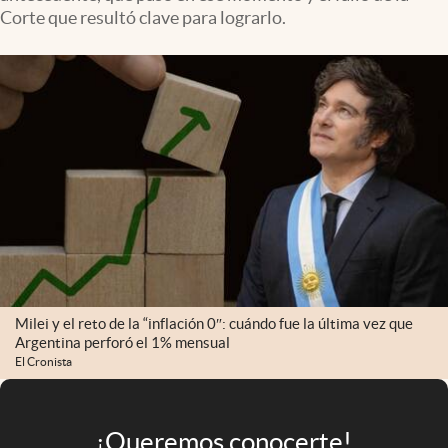
Infotechnology
Corte que resultó clave para lograrlo.
Clase
Clima
Mundial 2026
Eventos Corporativos
El Cronista Studio
Mediakit
abre en nueva pestaña
Argentina
Milei y el reto de la “inflación 0″: cuándo fue la última vez que
Argentina perforó el 1% mensual
El Cronista
¡Queremos conocerte!