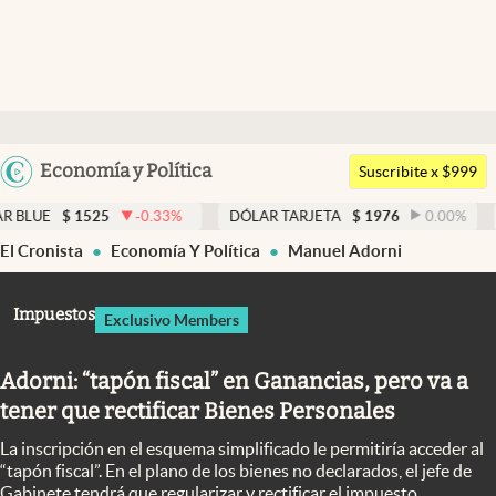
Últimas noticias
Dólar
Argentina
Economía y Política
Members
Suscribite x $999
España
Economía y Política
525
-0.33
%
DÓLAR TARJETA
$
1976
0.00
%
DÓLAR M
México
El Cronista
Economía Y Política
Manuel Adorni
Finanzas y Mercados
USA
Mercados Online
Colombia
Impuestos
Exclusivo Members
Uruguay
Negocios
Adorni: “tapón fiscal” en Ganancias, pero va a
Columnistas
tener que rectificar Bienes Personales
Otras secciones
La inscripción en el esquema simplificado le permitiría acceder al
Apertura
“tapón fiscal”. En el plano de los bienes no declarados, el jefe de
Gabinete tendrá que regularizar y rectificar el impuesto