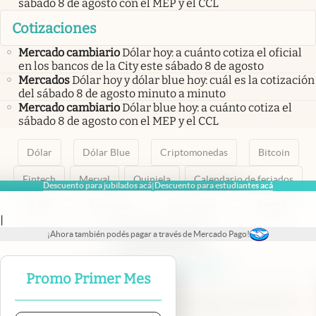
sábado 8 de agosto con el MEP y el CCL
Cotizaciones
Mercado cambiario
Dólar hoy: a cuánto cotiza el oficial
en los bancos de la City este sábado 8 de agosto
Mercados
Dólar hoy y dólar blue hoy: cuál es la cotización
del sábado 8 de agosto minuto a minuto
Mercado cambiario
Dólar blue hoy: a cuánto cotiza el
sábado 8 de agosto con el MEP y el CCL
Dólar
Dólar Blue
Criptomonedas
Bitcoin
Fintech
Merval
Quiniela
Calendario de feriados
Descuento para jubilados acá
Descuento para estudiantes acá
|
AFIP
Paritarias
Inversiones
ANSES
|
¡Ahora también podés pagar a través de Mercado Pago!
abre en nueva pestaña
abre en nueva pestaña
abre en nueva pestaña
abre en nueva pestaña
abre en nueva pestaña
Promo Primer Mes