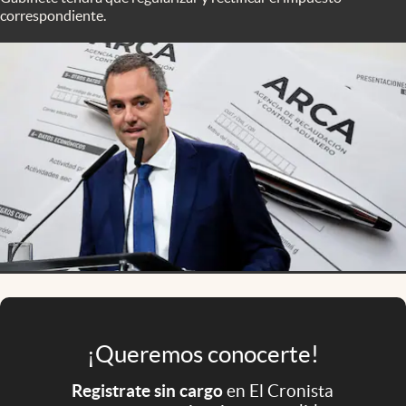
Infotechnology
correspondiente.
Clase
Clima
Mundial 2026
Eventos Corporativos
El Cronista Studio
Mediakit
abre en nueva pestaña
Argentina
¡Queremos conocerte!
Registrate sin cargo
en El Cronista