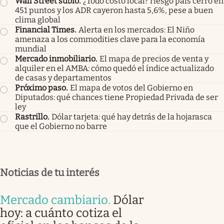
Wall Street subió
.
¿Todo costo local? riesgo país cerró en
451 puntos y los ADR cayeron hasta 5,6%, pese a buen
clima global
Financial Times
.
Alerta en los mercados: El Niño
amenaza a los commodities clave para la economía
mundial
Mercado inmobiliario
.
El mapa de precios de venta y
alquiler en el AMBA: cómo quedó el índice actualizado
de casas y departamentos
Próximo paso
.
El mapa de votos del Gobierno en
Diputados: qué chances tiene Propiedad Privada de ser
ley
Rastrillo
.
Dólar tarjeta: qué hay detrás de la hojarasca
que el Gobierno no barre
Noticias de tu interés
Mercado cambiario
.
Dólar
hoy: a cuánto cotiza el