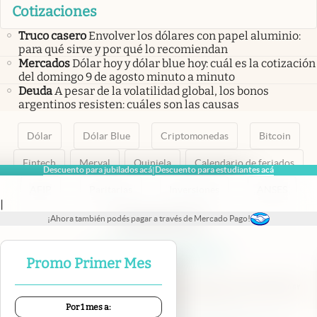
Cotizaciones
Truco casero
Envolver los dólares con papel aluminio:
para qué sirve y por qué lo recomiendan
Mercados
Dólar hoy y dólar blue hoy: cuál es la cotización
del domingo 9 de agosto minuto a minuto
Deuda
A pesar de la volatilidad global, los bonos
argentinos resisten: cuáles son las causas
Dólar
Dólar Blue
Criptomonedas
Bitcoin
Fintech
Merval
Quiniela
Calendario de feriados
Descuento para jubilados acá
Descuento para estudiantes acá
|
AFIP
Paritarias
Inversiones
ANSES
|
¡Ahora también podés pagar a través de Mercado Pago!
abre en nueva pestaña
abre en nueva pestaña
abre en nueva pestaña
abre en nueva pestaña
abre en nueva pestaña
Promo Primer Mes
Por 1 mes a: