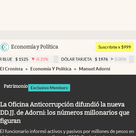
Últimas noticias
Dólar
Argentina
Economía y Política
Members
Suscribite x $999
España
Economía y Política
25
-0.33
%
DÓLAR TARJETA
$
1976
0.00
%
DÓLAR ME
México
El Cronista
Economía Y Política
Manuel Adorni
Finanzas y Mercados
USA
Mercados Online
Colombia
Patrimonio
Exclusivo Members
Uruguay
Negocios
La Oficina Anticorrupción difundió la nueva
Columnistas
DD.JJ. de Adorni: los números millonarios que
Otras secciones
figuran
Apertura
El funcionario informó activos y pasivos por millones de pesos en