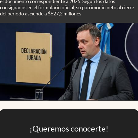
el documento correspondiente a 2025. Según los datos
Infotechnology
consignados en el formulario oficial, su patrimonio neto al cierre
del período asciende a $627,2 millones
Clase
Clima
Mundial 2026
Eventos Corporativos
El Cronista Studio
Mediakit
abre en nueva pestaña
Argentina
¡Queremos conocerte!