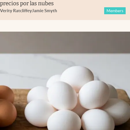
precios por las nubes
Verity Ratcliffe
y
Jamie Smyth
Members