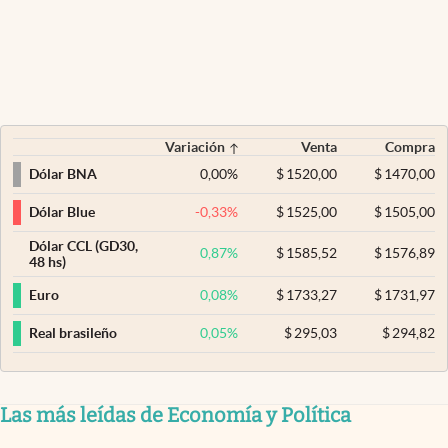
Variación
Venta
Compra
0,00
%
$
1520,00
$
1470,00
Dólar BNA
-0,33
%
$
1525,00
$
1505,00
Dólar Blue
Dólar CCL (GD30,
0,87
%
$
1585,52
$
1576,89
48 hs)
0,08
%
$
1733,27
$
1731,97
Euro
0,05
%
$
295,03
$
294,82
Real brasileño
Las más leídas de Economía y Política