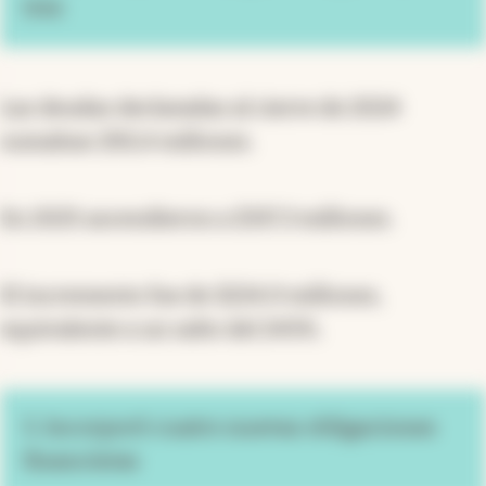
tres
Las deudas declaradas al cierre de 2024
sumaban $92,4 millones.
En 2025 ascendieron a $317,3 millones.
El incremento fue de $224,9 millones,
equivalente a un salto del 243%.
5. Incorporó cuatro nuevas obligaciones
financieras