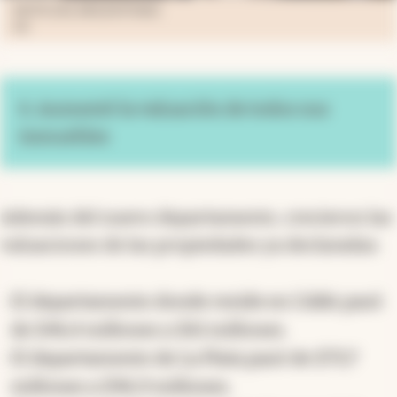
NOTICIAS ARGENTINAS
NA
6. Aumentó la valuación de todos sus
inmuebles
Además del nuevo departamento, crecieron las
valuaciones de las propiedades ya declaradas:
El departamento donde reside en CABA pasó
de $46,4 millones a $61 millones.
El departamento de La Plata pasó de $73,7
millones a $96,9 millones.