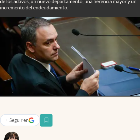
de los activos, un nuevo departamento, una herencia mayor y un
Infotechnology
incremento del endeudamiento.
Clase
Clima
Mundial 2026
Eventos Corporativos
El Cronista Studio
Mediakit
abre en nueva pestaña
Argentina
+
Seguir
en
abre en nueva pestaña