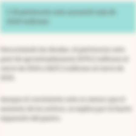
3. El patrimonio neto aumentó más de
$300 millones
Descontando las deudas, el patrimonio neto
pasó de aproximadamente $570,2 millones al
cierre de 2024 a $627,3 millones al cierre de
2025.
Aunque el crecimiento neto es menor que el
aumento de los activos, se explica por la fuerte
expansión del pasivo.