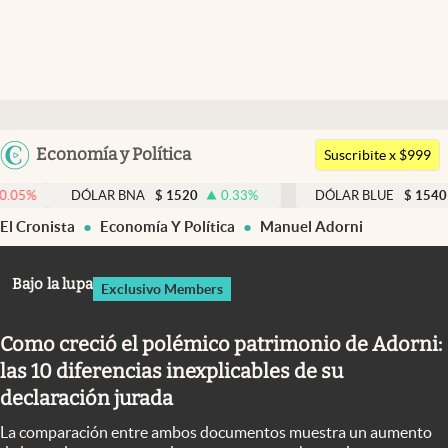
Últimas noticias
Dólar
Argentina
Economía y Política
Members
Suscribite x $999
España
Economía y Política
DÓLAR BNA
$
1520
0.33
%
DÓLAR BLUE
$
1540
-0.3
México
El Cronista
Economía Y Política
Manuel Adorni
Finanzas y Mercados
USA
Mercados Online
Colombia
Bajo la lupa
Exclusivo Members
Uruguay
Negocios
Como creció el polémico patrimonio de Adorni:
Columnistas
las 10 diferencias inexplicables de su
Otras secciones
declaración jurada
Apertura
La comparación entre ambos documentos muestra un aumento