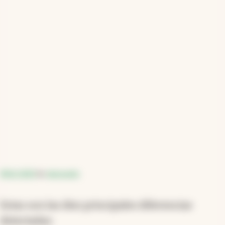
DDJJ 2025
by
damozetic
Estas son las diez principales diferencias
detectadas: