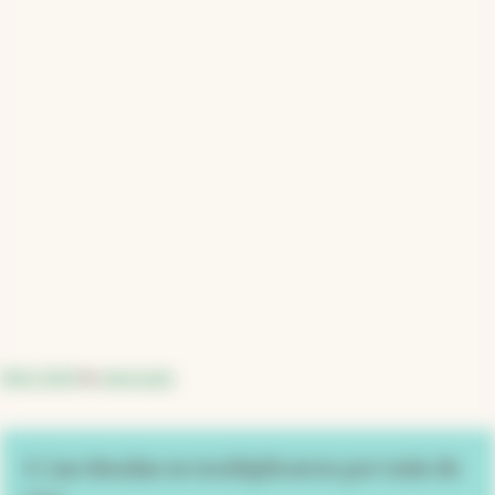
DDJJ 2024
by
damozetic
4. Las deudas se multiplicaron por más de