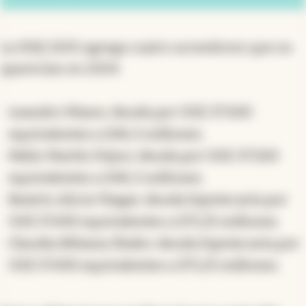
La DDJJ 2025 agrega cuatro acreedores que no
aparecían en 2024:
Leandro Miano: deuda por US$ 37.500
equivalentes a $46,3 millones.
Pablo Martín Feijoo: deuda por US$ 37.500
equivalentes a $46,3 millones.
Beatriz Alicia Viegas: deuda hipotecaria por
US$ 57.692 equivalentes a $71,25 millones.
Claudia Bibiana Sbabo: deuda hipotecaria por
US$ 57.692 equivalentes a $71,25 millones.