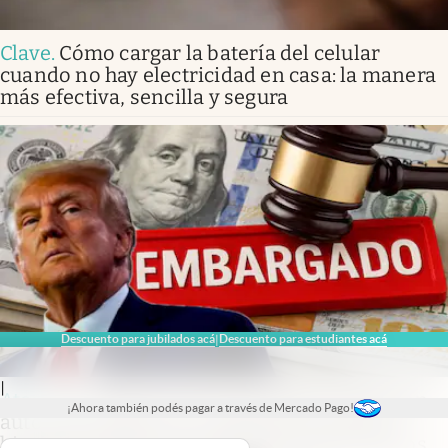
Clave
.
Cómo cargar la batería del celular
cuando no hay electricidad en casa: la manera
más efectiva, sencilla y segura
Descuento para jubilados acá
Descuento para estudiantes acá
|
|
Atención
.
Oficial | Las autoridades embargan
¡Ahora también podés pagar a través de Mercado Pago!
automáticamente las cuentas bancarias y
bienes de todos los ciudadanos y extranjeros