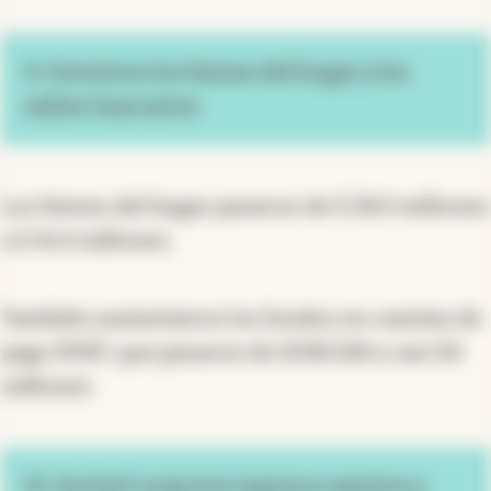
9. Crecieron los bienes del hogar y los
saldos bancarios
Los bienes del hogar pasaron de $ 28,9 millones
a $ 41,4 millones.
También aumentaron los fondos en cuentas de
pago (PSP), que pasaron de $338.328 a casi $4
millones.
10. Declaró mayores ingresos exentos y