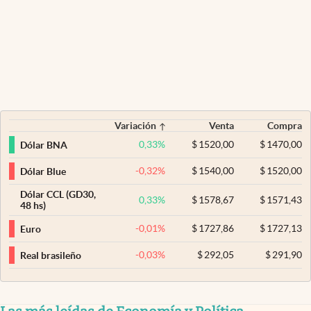
Variación
Venta
Compra
0,33
%
$
1520,00
$
1470,00
Dólar BNA
-0,32
%
$
1540,00
$
1520,00
Dólar Blue
Dólar CCL (GD30,
0,33
%
$
1578,67
$
1571,43
48 hs)
-0,01
%
$
1727,86
$
1727,13
Euro
-0,03
%
$
292,05
$
291,90
Real brasileño