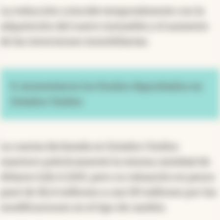
La reducción coincide temporalmente con la
adquisición del nuevo inmueble y el aumento
de las inversiones inmobiliarias.
8. Aumentaron los fondos depositados en
Estados Unidos
La cuenta declarada en Estados Unidos
mantuvo prácticamente la misma cantidad de
dólares (u$s 6.220), pero su valuación en pesos
pasó de $6,4 millones a casi $9 millones por las
modificaciones en el tipo de cambio.