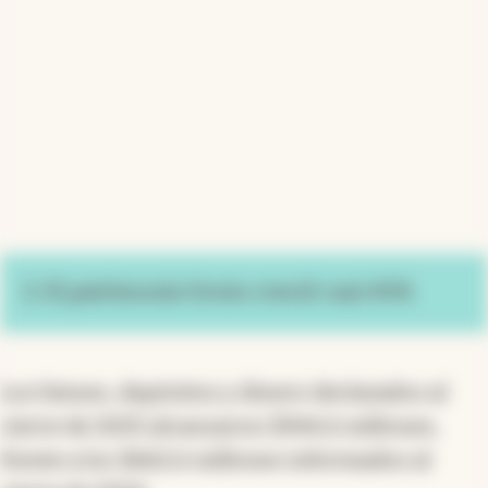
2. El patrimonio bruto creció casi 43%
Los bienes, depósitos y dinero declarados al
cierre de 2025 alcanzaron $944,6 millones,
frente a los $662,6 millones informados al