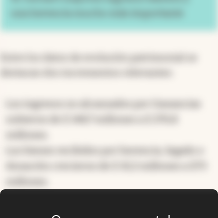
una herencia mucho más importante
Entre los datos de evolución patrimonial se
destacan dos incrementos relevantes:
Los ingresos no alcanzados por Ganancias
subieron de $ 148,7 millones a $ 270,8
millones.
Los bienes recibidos por herencia, legado o
donación crecieron de $ 10,2 millones a $73
millones.