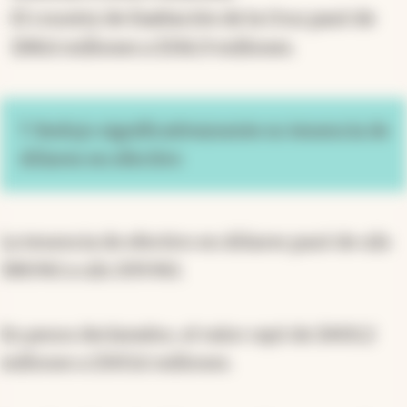
El country de Exaltación de la Cruz pasó de
$88,6 millones a $156,9 millones.
7. Redujo significativamente su tenencia de
dólares en efectivo
La tenencia de efectivo en dólares pasó de u$s
388.961 a u$s 209.961.
En pesos declarados, el valor cayó de $400,2
millones a $303,6 millones.