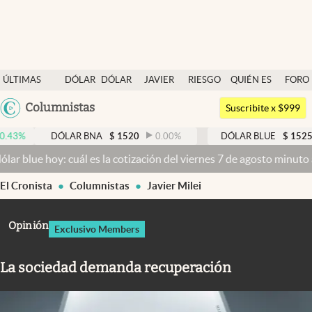
Últimas noticias
ÚLTIMAS
DÓLAR
DÓLAR
JAVIER
RIESGO
QUIÉN ES
FORO
Dólar
NOTICIAS
BLUE
MILEI
PAÍS
QUIÉN
Argentina
Columnistas
Members
Suscribite x $999
España
Economía y Política
DÓLAR BNA
$
1520
0.00
%
DÓLAR BLUE
$
1525
-0.33
México
oy: cuál es la cotización del viernes 7 de agosto minuto a minuto
Dó
Finanzas y Mercados
USA
El Cronista
Columnistas
Javier Milei
Mercados Online
Colombia
Uruguay
Negocios
Opinión
Exclusivo Members
Columnistas
La sociedad demanda recuperación
Otras secciones
Apertura