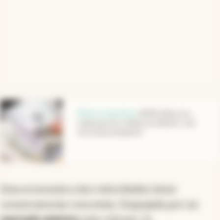
abre en nueva pestaña
Menos requisitos
.
BCRA afloja una
traba para los créditos en dólares: cuál
es la nueva excepción
Esta economía a dos velocidades tiene
consecuencias concretas. Empujada por un
mercado externo
más robusto, la