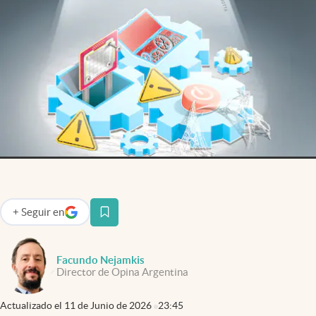
Infotechnology
Clase
Clima
Mundial 2026
Eventos Corporativos
El Cronista Studio
Mediakit
abre en nueva pestaña
Argentina
+
Seguir
en
abre en nueva pestaña
Facundo Nejamkis
Director de Opina Argentina
Actualizado el
11 de Junio de 2026
23:45