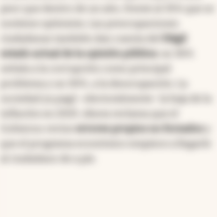
peor que dentro de un año, frente al 35% que se
sostiene optimista. Las preocupaciones
ciudadanas también dan cuenta del
frágil
estado actual de la opinión pública
: un 36%
señala a la corrupción como principal
problema y un 30%, a la desocupación. La
sociedad ya pagó -electoralmente- la baja de la
inflación en 2025. Ahora reclama que el
Gobierno revise
errores propios no forzados
y
que el programa económico empiece a llegarle
al ciudadano de a pie.