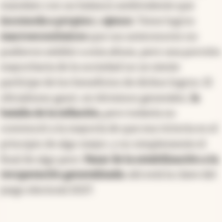
mandato con un balance ambivalente que
incomoda a propios
y
ajenos
. Tiene logros
macroeconómicos
que sus antecesores no
pudieron exhibir a esta altura, pero una porción
mayoritaria de la sociedad no se siente
partícipe de los beneficios de dichos logros. El
oficialismo ganó, en términos generales,
la
batalla de la inflación,
pero todavía no
convenció a la mayoría de que esa victoria es el
principio de algo mejor, y no simplemente el
final de algo peor.
Pasar de la estabilización a la
recuperación generalizada
: ahí está la clave del
juego electoral 2027.