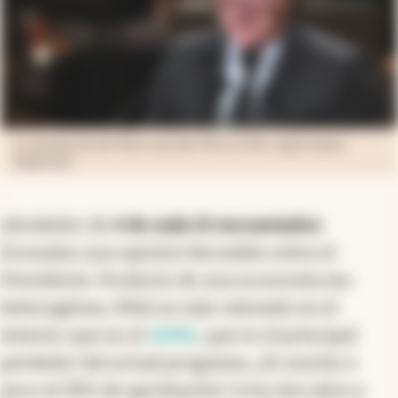
La aprobación de Milei cayó del 49% al 39%, según Opina
Argentina.
Alrededor de
4 de cada 10 encuestados
formulan una opinión favorable sobre el
Presidente. Producto de una economía tan
heterogénea, Milei es más valorado en el
Interior que en el
AMBA
, que es el principal
perdedor del actual programa. ¿Es mucho o
poco el 39% de aprobación? A los dos años y