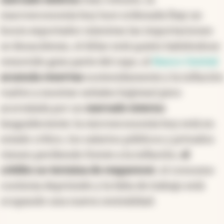
macroeconomía hoy luce ordenada (hay un
boom exportador mientras las importaciones
se desaceleran, el dólar está quieto habiéndose
removido gran parte del cepo, el
Banco Central
acumula reservas
sostenidamente y la inflación
vuelve a mostrar señales bajistas) pero
acorralada por un
mercado interno
languideciente: la microeconomía hoy está en
estado crítico, los salarios públicos y privados
vienen perdiendo frente a la inflación,
el
crédito no termina de reaparecer
, el consumo
continúa deprimido y la falta de trabajo está
ocupando una nueva centralidad.