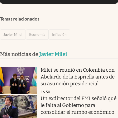
Temas relacionados
Javier Milei
Economía
Inflación
Más noticias de
Javier Milei
Milei se reunió en Colombia con
Abelardo de la Espriella antes de
su asunción presidencial
16:50
Un exdirector del FMI señaló qué
le falta al Gobierno para
consolidar el rumbo económico