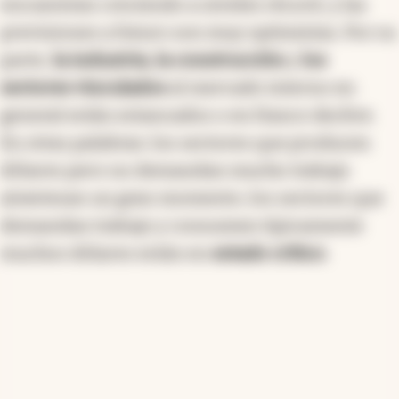
encuentran creciendo a niveles récord, y las
previsiones a futuro son muy optimistas. Por su
parte,
la industria, la construcción
y
los
sectores vinculados
al mercado interno en
general están estancados o en franco declive.
En otras palabras: los sectores que producen
dólares pero no demandan mucho trabajo
atraviesan un gran momento; los sectores que
demandan trabajo y consumen típicamente
muchos dólares están en
estado crítico
.