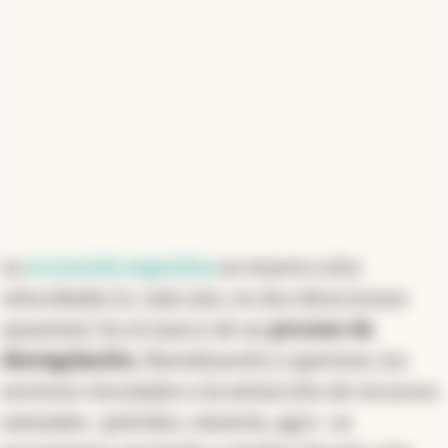
La
economía argentina
se mueve a dos
velocidades (o, más aún, en dos direcciones
opuestas). En el marco de un
proceso de
desregulación
, liberalización y apertura, los
sectores vinculados a la extracción de recursos
naturales -petróleo, minería, agro- se