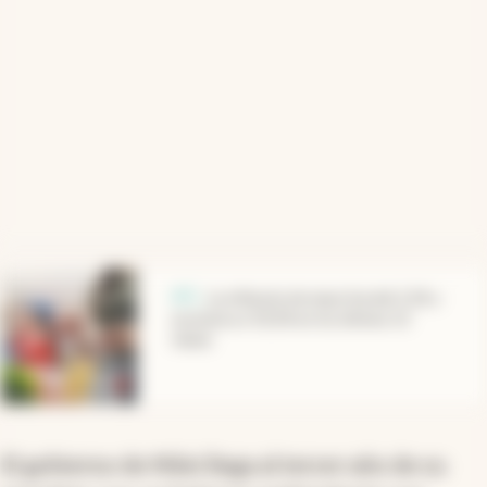
abre en nueva pestaña
IPC
.
La inflación de mayo fue del 2,1% y
acumula un 33,2% en los últimos 12
meses
El gobierno de Milei llega al tercer año de su