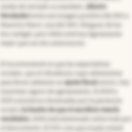
medio de iniciado su mandato,
Alberto
Fernández
tenía una imagen positiva del 26% y
Mauricio Macri, una del 36%. Ninguno de los
dos reeligió, pero Milei está hoy ligeramente
mejor que sus dos antecesores.
El inconveniente es que las expectativas
sociales, que el oficialismo supo administrar
para llevar adelante un
ajuste fiscal
severo, hoy
muestran signos de agotamiento. Si 2024 y
2025 estuvieron dominadas por la paciencia
social y
la ilusión de que el sacrificio traería
resultados
, 2026 está atravesado sobre todo por
el descontento. El 55% cree que el país estará