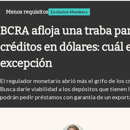
Infotechnology
Menos requisitos
Exclusivo Members
Clase
Clima
BCRA afloja una traba par
Mundial 2026
créditos en dólares: cuál 
Eventos Corporativos
El Cronista Studio
excepción
Mediakit
El regulador monetario abrió más el grifo de los c
abre en nueva pestaña
Busca darle viabilidad a los depósitos que tienen 
podrán pedir préstamos con garantía de un expor