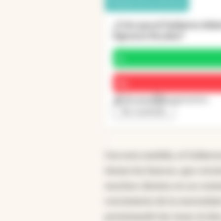
Debate de los lectores
¿Crés que el Gobierno deber
ingresos fiscales?
Sí
No
30 votos
8 argumentos
Ver resultado
Con esta medida, el Gobiern
tienen los bancos, que creci
muchos clientes en un conte
crecimiento de la morosidad,
presionando las tasas al alz