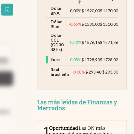
Dólar
0,00
%
$
1520,00
$
1470,00
estaña
BNA
Dólar
-0,65
%
$
1530,00
$
1510,00
Blue
Dólar
CCL
0,30
%
$
1576,16
$
1571,86
(GD30,
48 hs)
Euro
0,05
%
$
1728,90
$
1728,02
Duración: 42 segundos
0:42
Real
-0,00
%
$
293,40
$
293,30
brasileño
Las más leídas de Finanzas y
Mercados
nten
sde
1
Oportunidad
Las ON más
seguras del mercado: cuáles