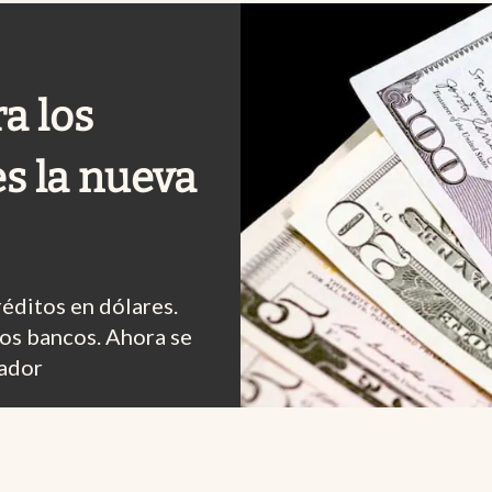
a los
es la nueva
réditos en dólares.
los bancos. Ahora se
tador