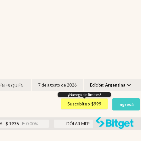
7 de agosto de 2026
Edición:
Argentina
ÉN ES QUIÉN
¡Navegá sin limites!
Argentina
Suscribite x $999
Ingresá
España
México
abr
0.00
%
DÓLAR MEP
$
1521,52
0.23
%
USA
Colombia