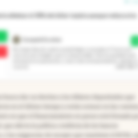
1 e
ía eliminar el 30% del dólar tarjeta aunque reduzca los
Exequiel Escobar
Sí
No tengo idea de cuánto puede llegar a recaudar el Tesoro por
esta vía, pero imagino que es despreciable. Solo ha quedado para
entorpecer la operatoria y, como todo entorpecimiento, agrega u
...
Leer más
costo (e
o busca dar un destino a los dólares depositados que
eron en el último tiempo y están ociosos en las cuenta
xto en que el financiamiento en pesos está frenado po
 que afecta la política crediticia de los bancos
a, y las exigencias de encajes que mantiene el BCRA, 