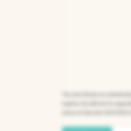
“De esta forma se orientarí
sujetos sin afectar la capa
marco el decreto 905/2002 