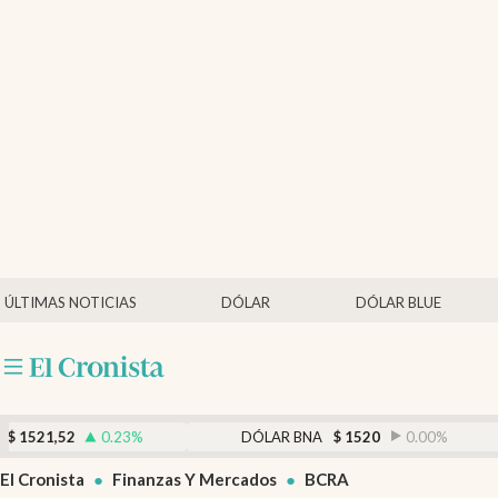
Últimas noticias
Dólar
Members
Economía y Política
Finanzas y Mercados
Mercados Online
ÚLTIMAS NOTICIAS
DÓLAR
DÓLAR BLUE
Negocios
Columnistas
Otras secciones
0.23
%
DÓLAR BNA
$
1520
0.00
%
DÓ
Apertura
El Cronista
Finanzas Y Mercados
BCRA