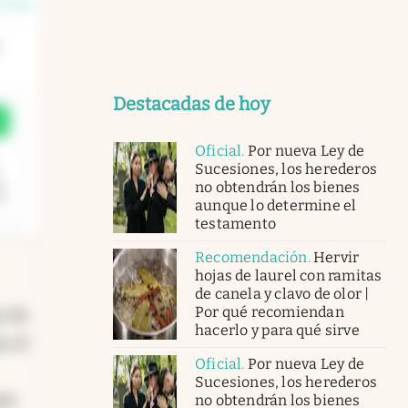
n línea
Destacadas de hoy
Oficial
.
Por nueva Ley de
Sucesiones, los herederos
n
no obtendrán los bienes
aunque lo determine el
testamento
Recomendación
.
Hervir
hojas de laurel con ramitas
de canela y clavo de olor |
Por qué recomiendan
s de
hacerlo y para qué sirve
r el
Oficial
.
Por nueva Ley de
Sucesiones, los herederos
que
no obtendrán los bienes