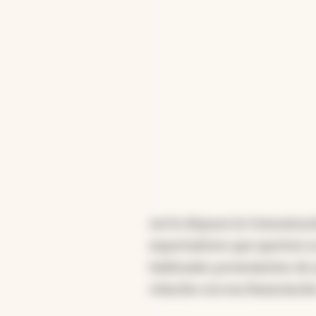
estos exportadores teng
sean coherentes con el 
norma “orientaría los r
sujetos sin afectar la 
Resumen generado con intelige
Así lo dispuso la Comunicaci
exportadores que aporten su
habituales provenientes de 
relación con esa financiació