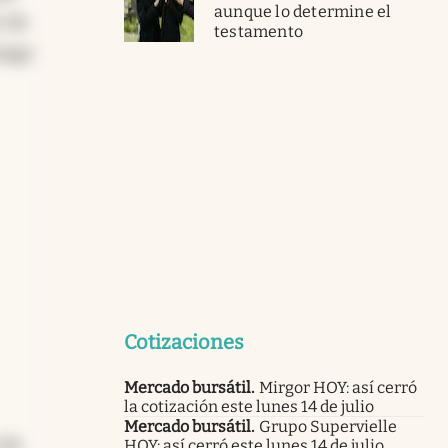
aunque lo determine el
z de
testamento
luego
Cotizaciones
Mercado bursátil
.
Mirgor HOY: así cerró
la cotización este lunes 14 de julio
Mercado bursátil
.
Grupo Supervielle
 de
HOY: así cerró este lunes 14 de julio