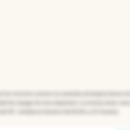
an los recursos ociosos en moneda extranjera hacia ot
cidad de repago de esos depósitos. La norma tiene com
del PE”, señalaron fuentes del BCRA a
El Cronista
.