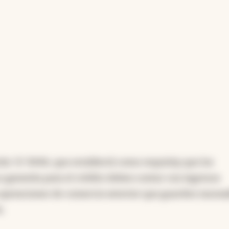
an ingresos habituales de comercio exterior que
monto del financiamiento. Según el BCRA, esta
ecursos ociosos en moneda extranjera hacia otros
capacidad de repago de esos depósitos.”
ncia artificial
ón “A” 8446, que estableció como requisitp que los
 garantía para el crédito deben contar con ingresos
operaciones de comercio exterior que guarden razona
n.