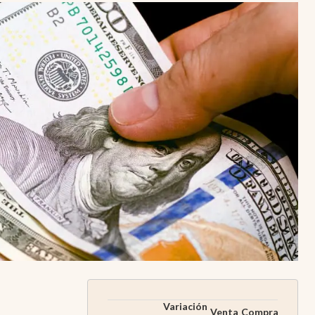
Uruguay
Variación
Venta
Compra