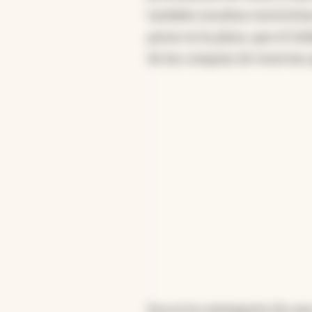
también resultan restrictiv
pesos en la plaza, que el Go
de las compras de reservas q
Esa es la contraparte de una