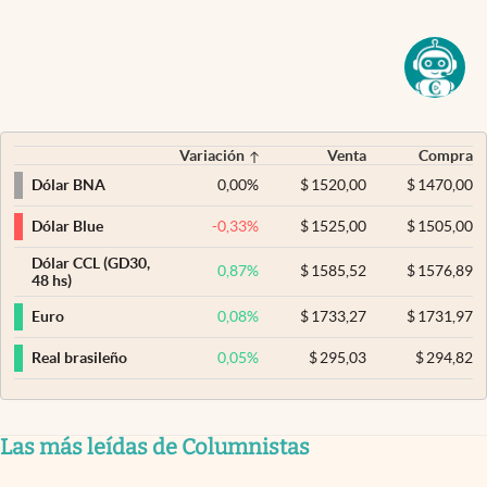
Variación
Venta
Compra
0,00
%
$
1520,00
$
1470,00
Dólar BNA
-0,33
%
$
1525,00
$
1505,00
Dólar Blue
Dólar CCL (GD30,
0,87
%
$
1585,52
$
1576,89
48 hs)
0,08
%
$
1733,27
$
1731,97
Euro
0,05
%
$
295,03
$
294,82
Real brasileño
Las más leídas de Columnistas