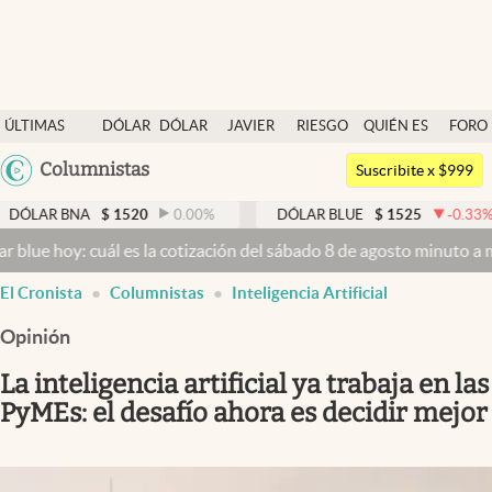
Últimas noticias
ÚLTIMAS
DÓLAR
DÓLAR
JAVIER
RIESGO
QUIÉN ES
FORO
Dólar
NOTICIAS
BLUE
MILEI
PAÍS
QUIÉN
Argentina
Columnistas
Members
Suscribite x $999
España
Economía y Política
 BNA
$
1520
0.00
%
DÓLAR BLUE
$
1525
-0.33
%
D
México
hoy: cuál es la cotización del sábado 8 de agosto minuto a minuto
D
Finanzas y Mercados
USA
abre en nueva pestaña
abre en nueva pestaña
abre en nueva pestaña
abre en nueva pestaña
abre en nueva pestaña
El Cronista
Columnistas
Inteligencia Artificial
Mercados Online
Colombia
Uruguay
Opinión
Negocios
La inteligencia artificial ya trabaja en las
Columnistas
PyMEs: el desafío ahora es decidir mejor
Otras secciones
Apertura