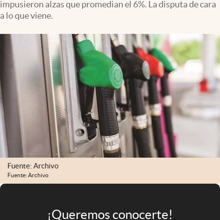
impusieron alzas que promedian el 6%. La disputa de cara
Infotechnology
a lo que viene.
Clase
Clima
Mundial 2026
Eventos Corporativos
El Cronista Studio
Mediakit
abre en nueva pestaña
Argentina
Fuente: Archivo
Fuente: Archivo
¡Queremos conocerte!