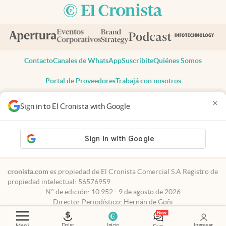
Contacto
Canales de WhatsApp
Suscribite
Quiénes Somos
Portal de Proveedores
Trabajá con nosotros
Copyright 2025 cronista.com
×
Sign in to El Cronista with Google
Todos los derechos reservados
Términos y condiciones
Privacidad
Consentimiento
Tel:
+54 11 7078-3270
cronista.com
es propiedad de El Cronista Comercial S.A Registro de
propiedad intelectual: 56576959
N° de edición: 10.952 - 9 de agosto de 2026
Director Periodístico: Hernán de Goñi
Dolar
Inicio
Ingresar
Menú