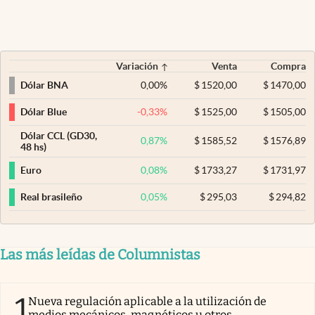
Variación
Venta
Compra
0,00
%
$
1520,00
$
1470,00
Dólar BNA
-0,33
%
$
1525,00
$
1505,00
Dólar Blue
Dólar CCL (GD30,
0,87
%
$
1585,52
$
1576,89
48 hs)
0,08
%
$
1733,27
$
1731,97
Euro
0,05
%
$
295,03
$
294,82
Real brasileño
Las más leídas de Columnistas
1
Nueva regulación aplicable a la utilización de
medios mecánicos, magnéticos u otros