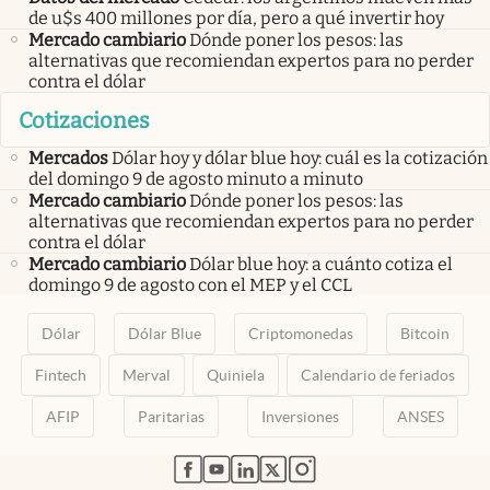
de u$s 400 millones por día, pero a qué invertir hoy
Mercado cambiario
Dónde poner los pesos: las
alternativas que recomiendan expertos para no perder
contra el dólar
Cotizaciones
Mercados
Dólar hoy y dólar blue hoy: cuál es la cotización
del domingo 9 de agosto minuto a minuto
Mercado cambiario
Dónde poner los pesos: las
alternativas que recomiendan expertos para no perder
contra el dólar
Mercado cambiario
Dólar blue hoy: a cuánto cotiza el
domingo 9 de agosto con el MEP y el CCL
Dólar
Dólar Blue
Criptomonedas
Bitcoin
Fintech
Merval
Quiniela
Calendario de feriados
AFIP
Paritarias
Inversiones
ANSES
abre en nueva pestaña
abre en nueva pestaña
abre en nueva pestaña
abre en nueva pestaña
abre en nueva pestaña