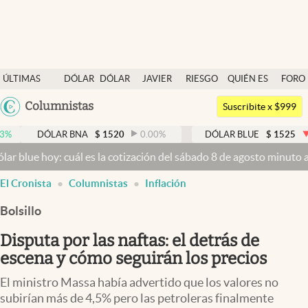
Últimas noticias
ÚLTIMAS
DÓLAR
DÓLAR
JAVIER
RIESGO
QUIÉN ES
FORO
Dólar
NOTICIAS
BLUE
MILEI
PAÍS
QUIÉN
Argentina
Columnistas
Members
Suscribite x $999
España
Economía y Política
LAR BNA
$
1520
0.00
%
DÓLAR BLUE
$
1525
-0.33
%
México
 cuál es la cotización del sábado 8 de agosto minuto a minuto
Dólar 
Finanzas y Mercados
USA
El Cronista
Columnistas
Inflación
Mercados Online
Colombia
Uruguay
Bolsillo
Negocios
Disputa por las naftas: el detrás de
Columnistas
escena y cómo seguirán los precios
Otras secciones
El ministro Massa había advertido que los valores no
Apertura
subirían más de 4,5% pero las petroleras finalmente