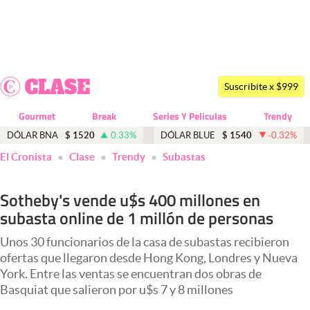
Últimas noticias
Dólar
Suscribite x $999
Members
Gourmet
Break
Series Y Peliculas
Trendy
Economía y Política
DÓLAR BNA
$
1520
0.33
%
DÓLAR BLUE
$
1540
-0.32
%
El Cronista
Clase
Trendy
Subastas
Finanzas y Mercados
Mercados Online
Sotheby's vende u$s 400 millones en
subasta online de 1 millón de personas
Negocios
Columnistas
Unos 30 funcionarios de la casa de subastas recibieron
ofertas que llegaron desde Hong Kong, Londres y Nueva
Otras secciones
York. Entre las ventas se encuentran dos obras de
Basquiat que salieron por u$s 7 y 8 millones
Apertura