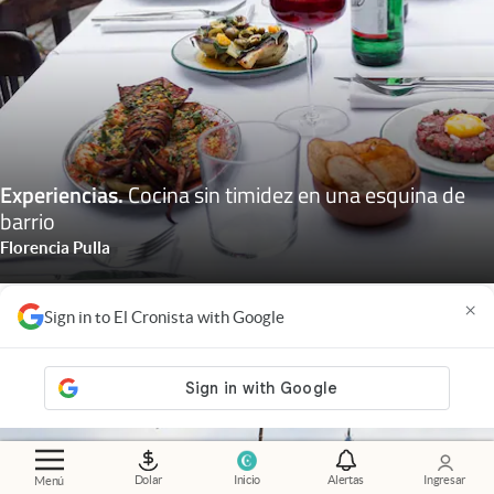
Experiencias
.
Cocina sin timidez en una esquina de
barrio
Florencia Pulla
×
Sign in to El Cronista with Google
Dolar
Inicio
Alertas
Ingresar
Menú