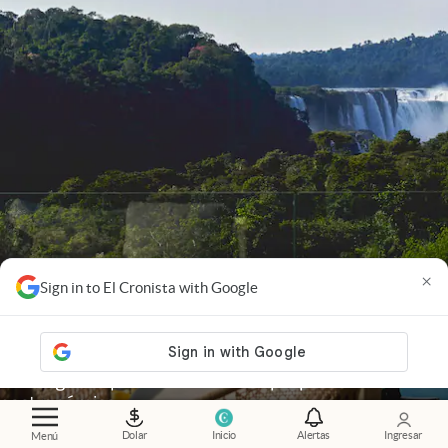
×
Sign in to El Cronista with Google
Misiones
.
Escapada de lujo a las Cataratas: Gran
Meliá Iguazú presentó su nueva propuesta
gastronómica
Luz De Sousa Quintas
Dolar
Inicio
Alertas
Ingresar
Menú