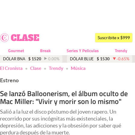
Últimas noticias
Dólar
Suscribite x $999
Members
Gourmet
Break
Series Y Peliculas
Trendy
Economía y Política
DÓLAR BNA
$
1520
0.00
%
DÓLAR BLUE
$
1530
-0.65
%
El Cronista
Clase
Trendy
Música
Finanzas y Mercados
Estreno
Mercados Online
Se lanzó Balloonerism, el álbum oculto de
Negocios
Mac Miller: "Vivir y morir son lo mismo"
Columnistas
Salió a la luz el disco póstumo del joven rapero. Un
Otras secciones
recorrido por sus incógnitas más existenciales, la
depresión, las adicciones y la obsesión por saber qué
Apertura
perdura después de la muerte.