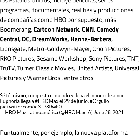
los Estados Unidos, incluye películas, series,
programas, documentales, realities y producciones
de compañías como HBO por supuesto, más
Boomerang,
Cartoon Network, CNN, Comedy
Central, DC, DreamWorks, Hanna-Barbera,
Lionsgate, Metro-Goldwyn-Mayer, Orion Pictures,
RKO Pictures, Sesame Workshop, Sony Pictures, TNT,
TruTV, Turner Classic Movies, United Artists, Universal
Pictures y Warner Bros., entre otros.
Sé tú mismo, conquista el mundo y llena el mundo de amor.
Euphoria llega a
#HBOMax
el 29 de junio.
#Orgullo
pic.twitter.com/iq3T38Rwh0
— HBO Max Latinoamérica (@HBOMaxLA)
June 28, 2021
Puntualmente, por ejemplo, la nueva plataforma