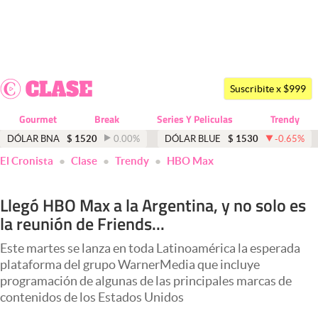
Últimas noticias
Dólar
Suscribite x $999
Members
Gourmet
Break
Series Y Peliculas
Trendy
Economía y Política
DÓLAR BNA
$
1520
0.00
%
DÓLAR BLUE
$
1530
-0.65
%
abre en nueva pestaña
El Cronista
Clase
Trendy
HBO Max
Finanzas y Mercados
Mercados Online
Llegó HBO Max a la Argentina, y no solo es
la reunión de Friends...
Negocios
Columnistas
Este martes se lanza en toda Latinoamérica la esperada
plataforma del grupo WarnerMedia que incluye
Otras secciones
programación de algunas de las principales marcas de
contenidos de los Estados Unidos
Apertura