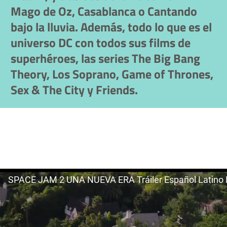
Mago de Oz, Casablanca o Cantando
bajo la lluvia. Además, todo lo que es el
universo DC con todos sus films de
superhéroes, las series The Big Bang
Theory, Los Soprano, Game of Thrones,
Sex & The City y Friends.