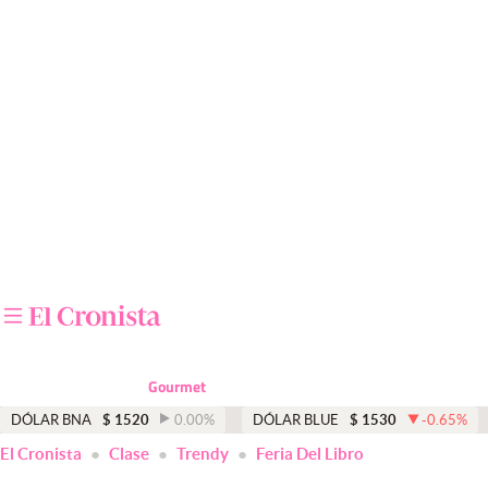
Últimas noticias
Dólar
Members
Economía y Política
Finanzas y Mercados
Mercados Online
Negocios
Columnistas
Gourmet
Otras secciones
DÓLAR BNA
$
1520
0.00
%
DÓLAR BLUE
$
1530
-0.65
%
El Cronista
Clase
Trendy
Feria Del Libro
Apertura