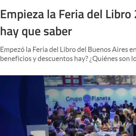
Infotechnology
Empieza la Feria del Libro
Clase
hay que saber
Clima
Mundial 2026
Empezó la Feria del Libro del Buenos Aires e
Eventos Corporativos
beneficios y descuentos hay? ¿Quiénes son lo
El Cronista Studio
Mediakit
abre en nueva pestaña