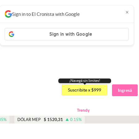
×
Sign in to El Cronista with Google
¡Navegá sin limites!
Suscribite x $999
Ingresá
Trendy
35
%
DÓLAR MEP
$
1520,31
0.15
%