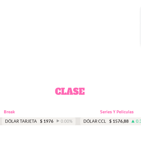
Break
Series Y Peliculas
DÓLAR TARJETA
$
1976
0.00
%
DÓLAR CCL
$
1576,88
0.