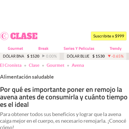
Últimas noticias
Dólar
Suscribite x $999
Members
Gourmet
Break
Series Y Peliculas
Trendy
Economía y Política
DÓLAR BNA
$
1520
0.00
%
DÓLAR BLUE
$
1530
-0.65
%
El Cronista
Clase
Gourmet
Avena
Finanzas y Mercados
Alimentación saludable
Mercados Online
Por qué es importante poner en remojo la
Negocios
avena antes de consumirla y cuánto tiempo
Columnistas
es el ideal
Otras secciones
Para obtener todos sus beneficios y lograr que la avena
caiga mejor en el cuerpo, es necesario remojarla. ¡Conocé
Apertura
cómo!