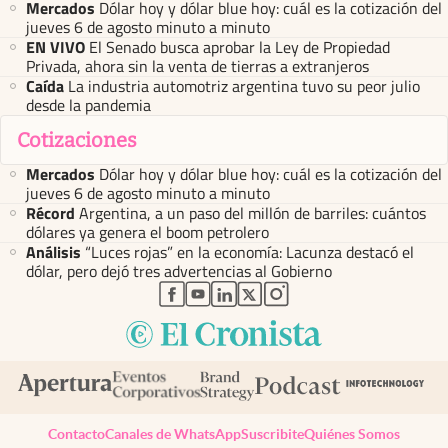
Mercados
Dólar hoy y dólar blue hoy: cuál es la cotización del
jueves 6 de agosto minuto a minuto
EN VIVO
El Senado busca aprobar la Ley de Propiedad
Privada, ahora sin la venta de tierras a extranjeros
Caída
La industria automotriz argentina tuvo su peor julio
desde la pandemia
Cotizaciones
Mercados
Dólar hoy y dólar blue hoy: cuál es la cotización del
jueves 6 de agosto minuto a minuto
Récord
Argentina, a un paso del millón de barriles: cuántos
dólares ya genera el boom petrolero
Análisis
“Luces rojas” en la economía: Lacunza destacó el
dólar, pero dejó tres advertencias al Gobierno
abre en nueva pestaña
abre en nueva pestaña
abre en nueva pestaña
abre en nueva pestaña
abre en nueva pestaña
Contacto
Canales de WhatsApp
Suscribite
Quiénes Somos