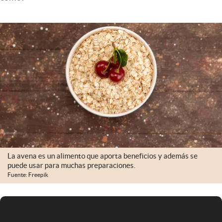
Infotechnology
Clase
Clima
Mundial 2026
Eventos Corporativos
El Cronista Studio
Mediakit
abre en nueva pestaña
Argentina
La avena es un alimento que aporta beneficios y además se
puede usar para muchas preparaciones.
Fuente: Freepik