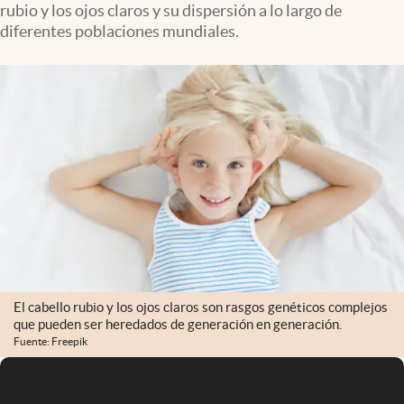
rubio y los ojos claros y su dispersión a lo largo de
Infotechnology
diferentes poblaciones mundiales.
Clase
Clima
Mundial 2026
Eventos Corporativos
El Cronista Studio
Mediakit
abre en nueva pestaña
Argentina
El cabello rubio y los ojos claros son rasgos genéticos complejos
que pueden ser heredados de generación en generación.
Fuente: Freepik