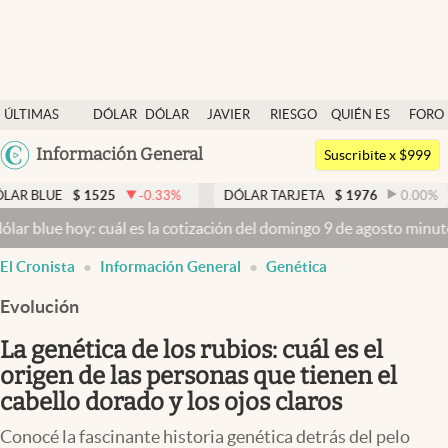
Últimas noticias
ÚLTIMAS
DÓLAR
DÓLAR
JAVIER
RIESGO
QUIÉN ES
FORO
Dólar
NOTICIAS
BLUE
MILEI
PAÍS
QUIÉN
Argentina
Información General
Members
Suscribite x $999
España
Economía y Política
$
1525
-0.33
%
DÓLAR TARJETA
$
1976
0.00
%
DÓLAR
México
oy: cuál es la cotización del domingo 9 de agosto minuto a minuto
D
Finanzas y Mercados
USA
El Cronista
Información General
Genética
Mercados Online
Colombia
Uruguay
Evolución
Negocios
La genética de los rubios: cuál es el
Columnistas
origen de las personas que tienen el
Otras secciones
cabello dorado y los ojos claros
Apertura
Conocé la fascinante historia genética detrás del pelo