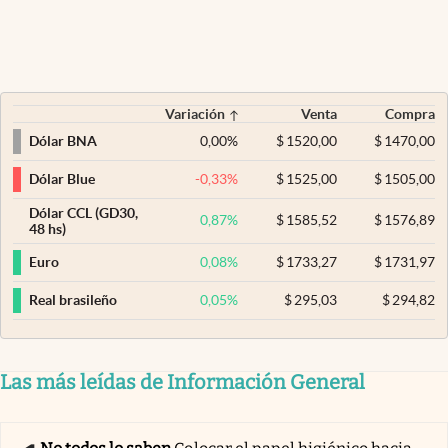
Variación
Venta
Compra
0,00
%
$
1520,00
$
1470,00
Dólar BNA
-0,33
%
$
1525,00
$
1505,00
Dólar Blue
Dólar CCL (GD30,
0,87
%
$
1585,52
$
1576,89
48 hs)
0,08
%
$
1733,27
$
1731,97
Euro
0,05
%
$
295,03
$
294,82
Real brasileño
Las más leídas de Información General