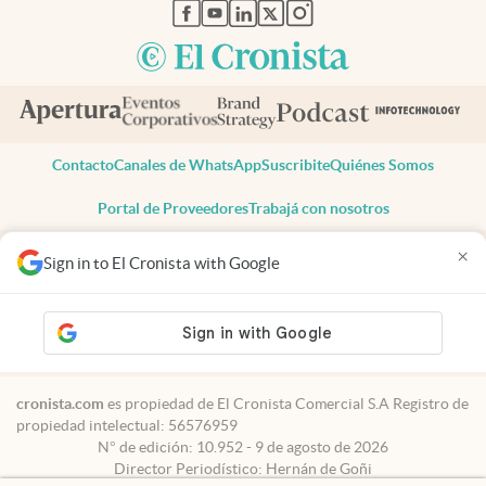
abre en nueva pestaña
abre en nueva pestaña
abre en nueva pestaña
abre en nueva pestaña
abre en nueva pestaña
Contacto
Canales de WhatsApp
Suscribite
Quiénes Somos
Portal de Proveedores
Trabajá con nosotros
Copyright 2025 cronista.com
×
Sign in to El Cronista with Google
Todos los derechos reservados
Términos y condiciones
Privacidad
Consentimiento
Tel:
+54 11 7078-3270
cronista.com
es propiedad de El Cronista Comercial S.A Registro de
propiedad intelectual: 56576959
N° de edición: 10.952 - 9 de agosto de 2026
Director Periodístico: Hernán de Goñi