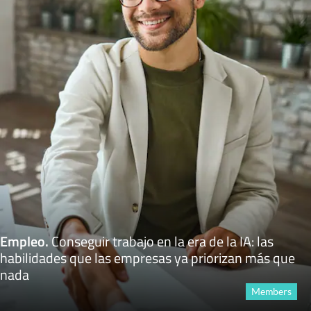
Empleo
.
Conseguir trabajo en la era de la IA: las
habilidades que las empresas ya priorizan más que
nada
Members