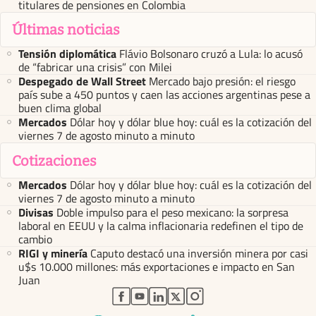
titulares de pensiones en Colombia
Últimas noticias
Tensión diplomática
Flávio Bolsonaro cruzó a Lula: lo acusó
de “fabricar una crisis” con Milei
Despegado de Wall Street
Mercado bajo presión: el riesgo
país sube a 450 puntos y caen las acciones argentinas pese a
buen clima global
Mercados
Dólar hoy y dólar blue hoy: cuál es la cotización del
viernes 7 de agosto minuto a minuto
Cotizaciones
Mercados
Dólar hoy y dólar blue hoy: cuál es la cotización del
viernes 7 de agosto minuto a minuto
Divisas
Doble impulso para el peso mexicano: la sorpresa
laboral en EEUU y la calma inflacionaria redefinen el tipo de
cambio
RIGI y minería
Caputo destacó una inversión minera por casi
u$s 10.000 millones: más exportaciones e impacto en San
Juan
abre en nueva pestaña
abre en nueva pestaña
abre en nueva pestaña
abre en nueva pestaña
abre en nueva pestaña