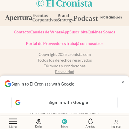
Contacto
Canales de WhatsApp
Suscribite
Quiénes Somos
Portal de Proveedores
Trabajá con nosotros
Copyright 2025 cronista.com
Todos los derechos reservados
Términos y condiciones
Privacidad
Consentimiento
×
Tel:
+54 11 7078-3270
Sign in to El Cronista with Google
cronista.com
es propiedad de El Cronista Comercial S.A Registro de
propiedad intelectual: 56576959
N° de edición: 10.950 - 7 de agosto de 2026
Director Periodístico: Hernán de Goñi
Dolar
Inicio
Alertas
Ingresar
Menú