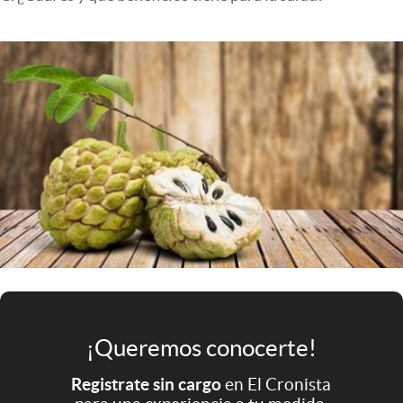
Infotechnology
Clase
Clima
Mundial 2026
Eventos Corporativos
El Cronista Studio
Mediakit
abre en nueva pestaña
Argentina
¡Queremos conocerte!
Registrate sin cargo
en El Cronista