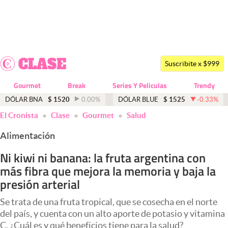
Últimas noticias
Dólar
Suscribite x $999
Members
Gourmet
Break
Series Y Peliculas
Trendy
Economía y Política
DÓLAR BNA
$
1520
0.00
%
DÓLAR BLUE
$
1525
-0.33
%
El Cronista
Clase
Gourmet
Salud
Finanzas y Mercados
Alimentación
Mercados Online
Ni kiwi ni banana: la fruta argentina con
Negocios
más fibra que mejora la memoria y baja la
Columnistas
presión arterial
Otras secciones
Se trata de una fruta tropical, que se cosecha en el norte
del país, y cuenta con un alto aporte de potasio y vitamina
Apertura
C. ¿Cuál es y qué beneficios tiene para la salud?