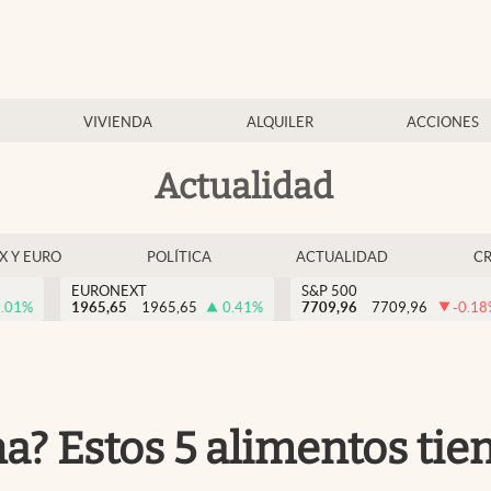
VIVIENDA
ALQUILER
ACCIONES
Actualidad
EX Y EURO
POLÍTICA
ACTUALIDAD
C
EURONEXT
S&P 500
.01
%
1965,65
1965,65
0.41
%
7709,96
7709,96
-0.18
na? Estos 5 alimentos tie