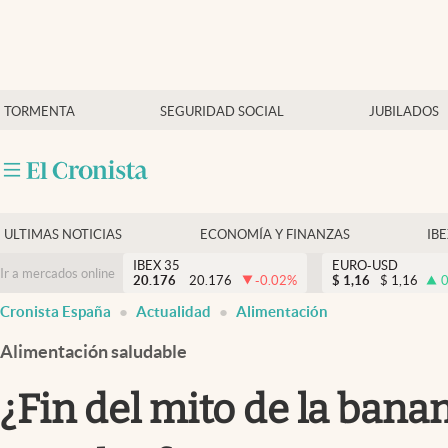
Últimas Noticias
TORMENTA
SEGURIDAD SOCIAL
JUBILADOS
Economía y finanzas
Política
Actualidad
Criptomonedas
ULTIMAS NOTICIAS
ECONOMÍA Y FINANZAS
IB
IBEX 35
EURO-USD
Ir a mercados online
20.176
20.176
-0.02
%
$
1,16
$
1,16
0
Cronista España
Actualidad
Alimentación
Alimentación saludable
¿Fin del mito de la bana