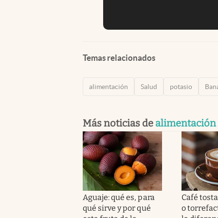
Temas relacionados
alimentación
Salud
potasio
Ban
Más noticias de
alimentación
Aguaje: qué es, para
Café tost
qué sirve y por qué
o torrefac