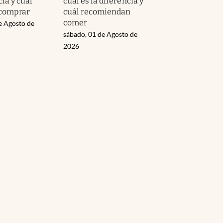
cia y cuál
cuál es la diferencia y
 comprar
cuál recomiendan
comer
e Agosto de
sábado, 01 de Agosto de
2026