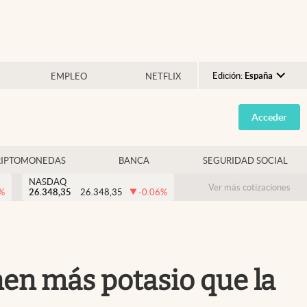
Edición:
España
EMPLEO
NETFLIX
Argentina
Acceder
España
México
RIPTOMONEDAS
BANCA
SEGURIDAD SOCIAL
USA
NASDAQ
Colombia
Ver más cotizaciones
%
26.348,35
26.348,35
-0.06
%
Uruguay
nen más potasio que la