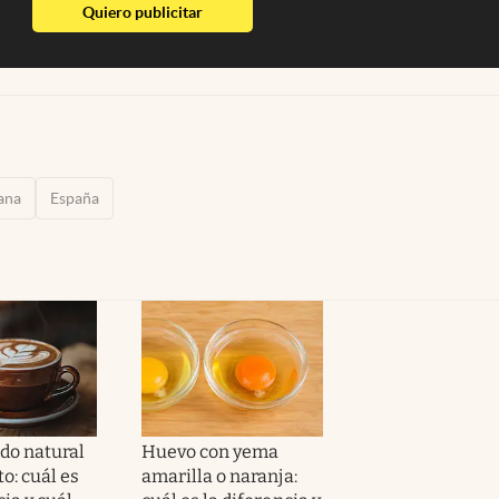
abre en nueva pestaña
Quiero publicitar
ana
España
ado natural
Huevo con yema
to: cuál es
amarilla o naranja: