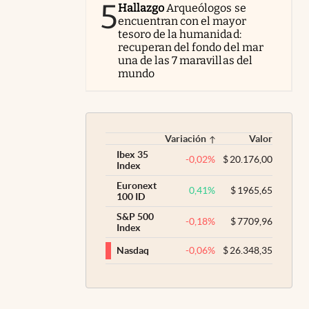
5
Hallazgo
Arqueólogos se
encuentran con el mayor
tesoro de la humanidad:
recuperan del fondo del mar
una de las 7 maravillas del
mundo
Variación
Valor
Ibex 35
-0,02
%
$
20.176,00
Index
Euronext
0,41
%
$
1965,65
100 ID
S&P 500
-0,18
%
$
7709,96
Index
-0,06
%
$
26.348,35
Nasdaq