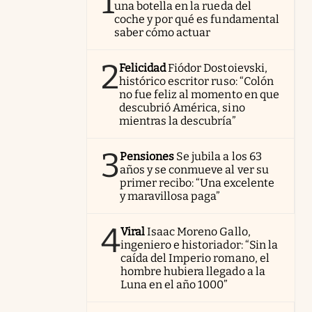
1
una botella en la rueda del
coche y por qué es fundamental
saber cómo actuar
2
Felicidad
Fiódor Dostoievski,
histórico escritor ruso: “Colón
no fue feliz al momento en que
descubrió América, sino
mientras la descubría”
3
Pensiones
Se jubila a los 63
años y se conmueve al ver su
primer recibo: “Una excelente
y maravillosa paga”
4
Viral
Isaac Moreno Gallo,
ingeniero e historiador: “Sin la
caída del Imperio romano, el
hombre hubiera llegado a la
Luna en el año 1000”