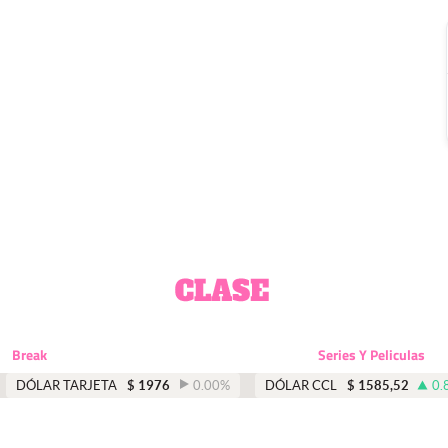
Break
Series Y Peliculas
DÓLAR TARJETA
$
1976
0.00
%
DÓLAR CCL
$
1585,52
0.