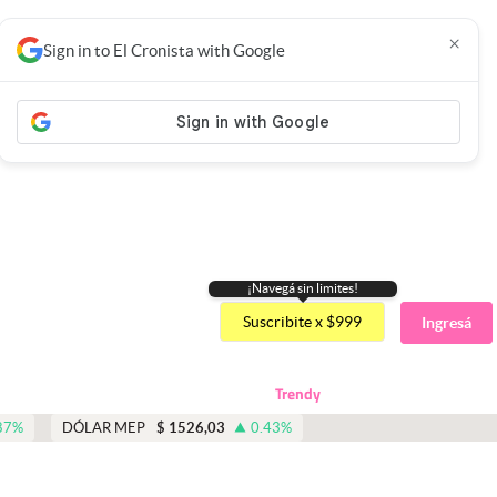
×
Sign in to El Cronista with Google
¡Navegá sin limites!
Suscribite x $999
Ingresá
Trendy
87
%
DÓLAR MEP
$
1526,03
0.43
%