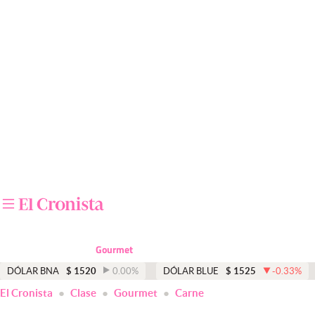
Últimas noticias
Dólar
Members
Economía y Política
Finanzas y Mercados
Mercados Online
Negocios
Columnistas
Gourmet
Otras secciones
DÓLAR BNA
$
1520
0.00
%
DÓLAR BLUE
$
1525
-0.33
%
El Cronista
Clase
Gourmet
Carne
Apertura