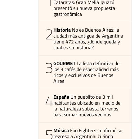
1
Cataratas: Gran Meliá Iguazú
presentó su nueva propuesta
gastronómica
2
Historia
No es Buenos Aires: la
ciudad más antigua de Argentina
tiene 472 años, ¿dónde queda y
cuál es su historia?
3
GOURMET
La lista definitiva de
los 3 cafés de especialidad más
ricos y exclusivos de Buenos
Aires
4
España
Un pueblito de 3 mil
habitantes ubicado en medio de
la naturaleza subasta terrenos
para sumar nuevos vecinos
5
Música
Foo Fighters confirmó su
regreso a Argentina: cuándo