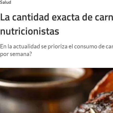
Salud
Infotechnology
La cantidad exacta de ca
Clase
Clima
nutricionistas
Mundial 2026
Eventos Corporativos
En la actualidad se prioriza el consumo de ca
El Cronista Studio
por semana?
Mediakit
abre en nueva pestaña