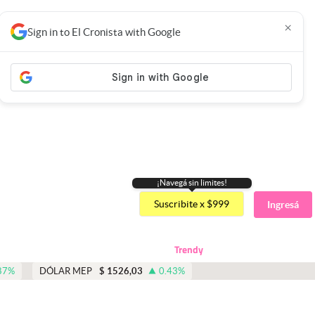
×
Sign in to El Cronista with Google
¡Navegá sin limites!
Suscribite x $999
Ingresá
Trendy
87
%
DÓLAR MEP
$
1526,03
0.43
%