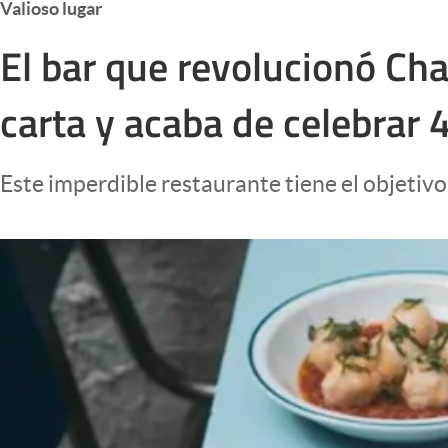
Valioso lugar
Infotechnology
El bar que revolucionó Cha
Clase
Clima
carta y acaba de celebrar 
Mundial 2026
Eventos Corporativos
Este imperdible restaurante tiene el objetivo
El Cronista Studio
Mediakit
abre en nueva pestaña