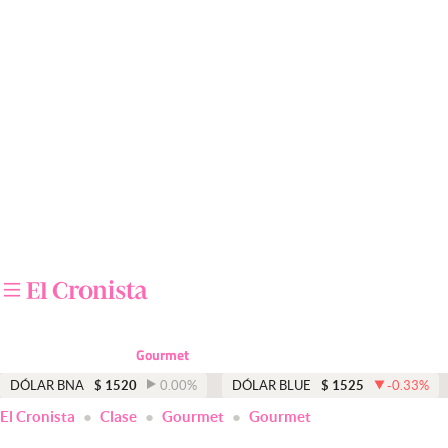
Últimas noticias
Dólar
Members
Economía y Política
Finanzas y Mercados
Mercados Online
Negocios
Columnistas
Gourmet
Otras secciones
DÓLAR BNA
$
1520
0.00
%
DÓLAR BLUE
$
1525
-0.33
%
El Cronista
Clase
Gourmet
Gourmet
Apertura