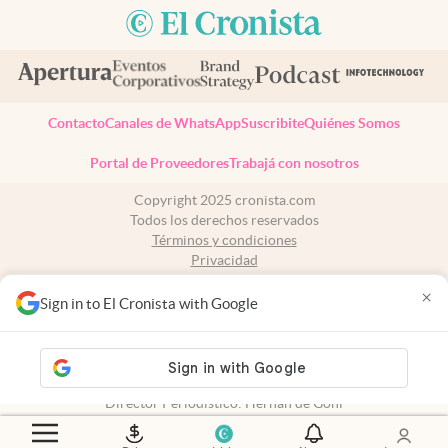
Contacto
Canales de WhatsApp
Suscribite
Quiénes Somos
Portal de Proveedores
Trabajá con nosotros
Copyright 2025 cronista.com
Todos los derechos reservados
Términos y condiciones
Privacidad
Consentimiento
×
Tel:
+54 11 7078-3270
Sign in to El Cronista with Google
cronista.com
es propiedad de El Cronista Comercial S.A Registro de
propiedad intelectual: 56576959
N° de edición: 10.952 - 9 de agosto de 2026
Director Periodístico: Hernán de Goñi