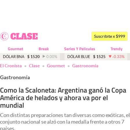
Últimas noticias
Dólar
Suscribite x $999
Members
Gourmet
Break
Series Y Peliculas
Trendy
Economía y Política
DÓLAR BNA
$
1520
0.00
%
DÓLAR BLUE
$
1525
-0.33
%
El Cronista
Clase
Gourmet
Gastronomia
Finanzas y Mercados
Gastronomía
Mercados Online
Como la Scaloneta: Argentina ganó la Copa
Negocios
América de helados y ahora va por el
Columnistas
mundial
Otras secciones
Con distintas preparaciones tan diversas como exóticas, el
conjunto nacional se alzó con la medalla frente a otros 7
Apertura
países.