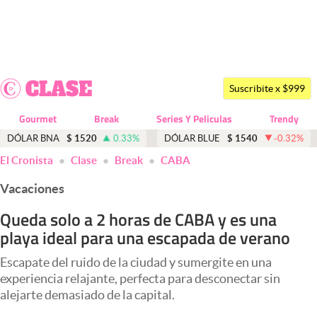
Últimas noticias
Dólar
Suscribite x $999
Members
Gourmet
Break
Series Y Peliculas
Trendy
Economía y Política
DÓLAR BNA
$
1520
0.33
%
DÓLAR BLUE
$
1540
-0.32
%
El Cronista
Clase
Break
CABA
Finanzas y Mercados
Vacaciones
Mercados Online
Queda solo a 2 horas de CABA y es una
Negocios
playa ideal para una escapada de verano
Columnistas
Escapate del ruido de la ciudad y sumergite en una
Otras secciones
experiencia relajante, perfecta para desconectar sin
alejarte demasiado de la capital.
Apertura