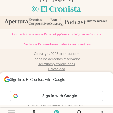
Contacto
Canales de WhatsApp
Suscribite
Quiénes Somos
Portal de Proveedores
Trabajá con nosotros
Copyright 2025 cronista.com
Todos los derechos reservados
Términos y condiciones
Privacidad
Consentimiento
×
Tel:
+54 11 7078-3270
Sign in to El Cronista with Google
cronista.com
es propiedad de El Cronista Comercial S.A Registro de
propiedad intelectual: 56576959
N° de edición: 10.949 - 6 de agosto de 2026
Director Periodístico: Hernán de Goñi