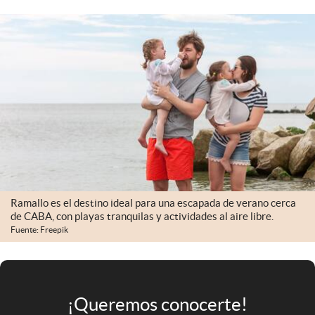
Infotechnology
Clase
Clima
Mundial 2026
Eventos Corporativos
El Cronista Studio
Mediakit
abre en nueva pestaña
Ramallo es el destino ideal para una escapada de verano cerca
Argentina
de CABA, con playas tranquilas y actividades al aire libre.
Fuente: Freepik
¡Queremos conocerte!