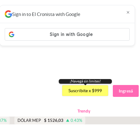
×
Sign in to El Cronista with Google
¡Navegá sin limites!
Suscribite x $999
Ingresá
Trendy
87
%
DÓLAR MEP
$
1526,03
0.43
%