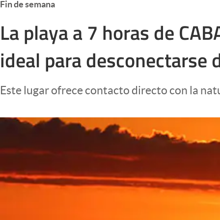
Fin de semana
Infotechnology
La playa a 7 horas de CABA
Clase
Clima
ideal para desconectarse d
Mundial 2026
Eventos Corporativos
Este lugar ofrece contacto directo con la nat
El Cronista Studio
Mediakit
abre en nueva pestaña