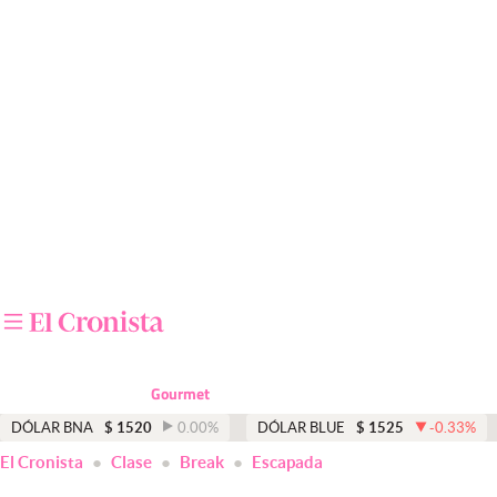
Últimas noticias
Dólar
Members
Economía y Política
Finanzas y Mercados
Mercados Online
Negocios
Columnistas
Gourmet
Otras secciones
DÓLAR BNA
$
1520
0.00
%
DÓLAR BLUE
$
1525
-0.33
%
El Cronista
Clase
Break
Escapada
Apertura