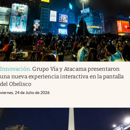
Infotechnology
Clase
Clima
Mundial 2026
Eventos Corporativos
El Cronista Studio
Innovación
.
Grupo Vía y Atacama presentaron
Mediakit
una nueva experiencia interactiva en la pantalla
abre en nueva pestaña
del Obelisco
Argentina
viernes, 24 de Julio de 2026