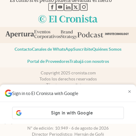
“Es como si el petiso pidiera devaluar el metro”
abre en nueva pestaña
abre en nueva pestaña
abre en nueva pestaña
abre en nueva pestaña
abre en nueva pestaña
Contacto
Canales de WhatsApp
Suscribite
Quiénes Somos
Portal de Proveedores
Trabajá con nosotros
Copyright 2025 cronista.com
Todos los derechos reservados
Términos y condiciones
×
Privacidad
Sign in to El Cronista with Google
Consentimiento
Tel:
+54 11 7078-3270
cronista.com
es propiedad de El Cronista Comercial S.A Registro de
propiedad intelectual: 56576959
N° de edición: 10.949 - 6 de agosto de 2026
Director Periodístico: Hernán de Goñi