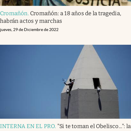
Cromañón
.
Cromañón: a 18 años de la tragedia,
habrán actos y marchas
jueves, 29 de Diciembre de 2022
INTERNA EN EL PRO
.
"Si te toman el Obelisco...": la