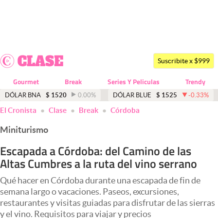
Últimas noticias
Dólar
Suscribite x $999
Members
Gourmet
Break
Series Y Peliculas
Trendy
Economía y Política
DÓLAR BNA
$
1520
0.00
%
DÓLAR BLUE
$
1525
-0.33
%
El Cronista
Clase
Break
Córdoba
Finanzas y Mercados
Miniturismo
Mercados Online
Escapada a Córdoba: del Camino de las
Negocios
Altas Cumbres a la ruta del vino serrano
Columnistas
Qué hacer en Córdoba durante una escapada de fin de
Otras secciones
semana largo o vacaciones. Paseos, excursiones,
restaurantes y visitas guiadas para disfrutar de las sierras
Apertura
y el vino. Requisitos para viajar y precios