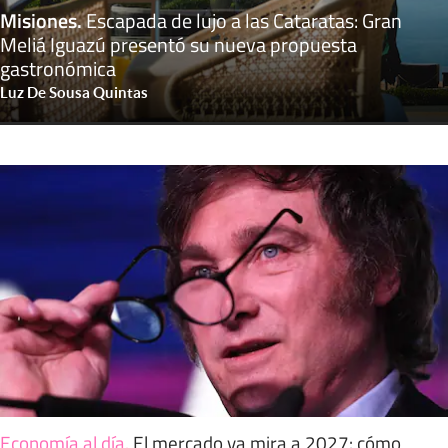
Misiones
.
Escapada de lujo a las Cataratas: Gran
Meliá Iguazú presentó su nueva propuesta
gastronómica
Luz De Sousa Quintas
Economía al día
.
El mercado ya mira a 2027: cómo