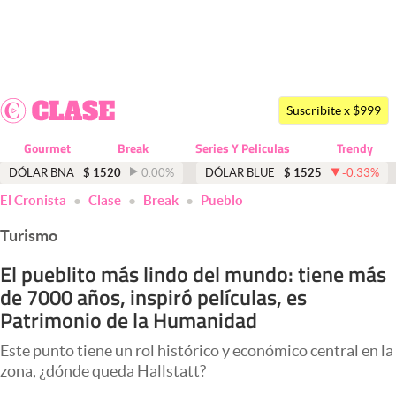
Últimas noticias
Dólar
Suscribite x $999
Members
Gourmet
Break
Series Y Peliculas
Trendy
Economía y Política
DÓLAR BNA
$
1520
0.00
%
DÓLAR BLUE
$
1525
-0.33
%
El Cronista
Clase
Break
Pueblo
Finanzas y Mercados
Turismo
Mercados Online
El pueblito más lindo del mundo: tiene más
Negocios
de 7000 años, inspiró películas, es
Columnistas
Patrimonio de la Humanidad
Otras secciones
Este punto tiene un rol histórico y económico central en la
zona, ¿dónde queda Hallstatt?
Apertura