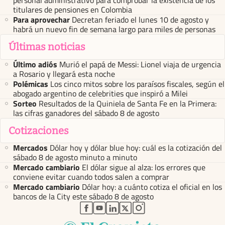
personal administrativo para comprobar la existencia de los
titulares de pensiones en Colombia
Para aprovechar
Decretan feriado el lunes 10 de agosto y
habrá un nuevo fin de semana largo para miles de personas
Últimas noticias
Último adiós
Murió el papá de Messi: Lionel viaja de urgencia
a Rosario y llegará esta noche
Polémicas
Los cinco mitos sobre los paraísos fiscales, según el
abogado argentino de celebrities que inspiró a Milei
Sorteo
Resultados de la Quiniela de Santa Fe en la Primera:
las cifras ganadores del sábado 8 de agosto
Cotizaciones
Mercados
Dólar hoy y dólar blue hoy: cuál es la cotización del
sábado 8 de agosto minuto a minuto
Mercado cambiario
El dólar sigue al alza: los errores que
conviene evitar cuando todos salen a comprar
Mercado cambiario
Dólar hoy: a cuánto cotiza el oficial en los
bancos de la City este sábado 8 de agosto
abre en nueva pestaña
abre en nueva pestaña
abre en nueva pestaña
abre en nueva pestaña
abre en nueva pestaña