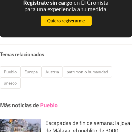
Registrate sin cargo
en El Cronista
para una experiencia a tu medida.
Quiero registrarme
Temas relacionados
Pueblo
Europa
Austria
patrimonio humanidad
unesco
Más noticias de
Pueblo
Escapadas de fin de semana: la joya
de Málaga, el pueblito de 3000