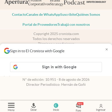
Contacto
Canales de WhatsApp
Suscribite
Quiénes Somos
Portal de Proveedores
Trabajá con nosotros
Copyright 2025 cronista.com
Todos los derechos reservados
Términos y condiciones
×
Privacidad
Sign in to El Cronista with Google
Consentimiento
Tel:
+54 11 7078-3270
cronista.com
es propiedad de El Cronista Comercial S.A Registro de
propiedad intelectual: 56576959
N° de edición: 10.951 - 8 de agosto de 2026
Director Periodístico: Hernán de Goñi
Dolar
Inicio
Ingresar
Menú
Foro