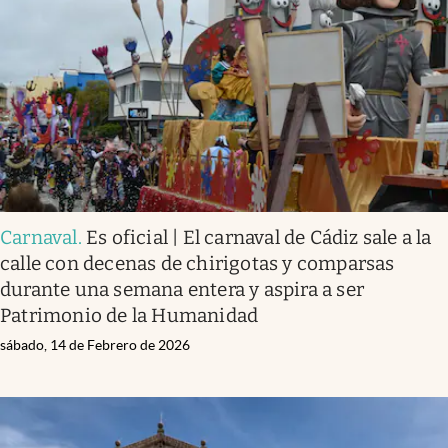
Infotechnology
Clase
Clima
Mundial 2026
Eventos Corporativos
El Cronista Studio
Carnaval
.
Es oficial | El carnaval de Cádiz sale a la
Mediakit
calle con decenas de chirigotas y comparsas
abre en nueva pestaña
durante una semana entera y aspira a ser
Argentina
Patrimonio de la Humanidad
sábado, 14 de Febrero de 2026