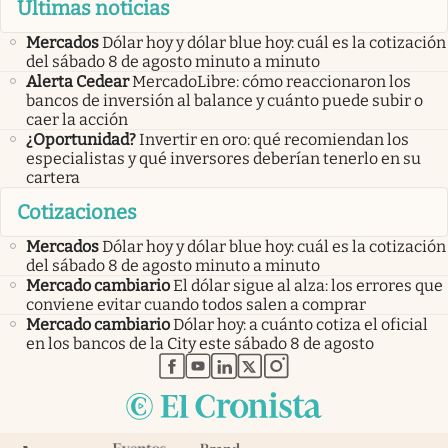
Últimas noticias
Mercados
Dólar hoy y dólar blue hoy: cuál es la cotización
del sábado 8 de agosto minuto a minuto
Alerta Cedear
MercadoLibre: cómo reaccionaron los
bancos de inversión al balance y cuánto puede subir o
caer la acción
¿Oportunidad?
Invertir en oro: qué recomiendan los
especialistas y qué inversores deberían tenerlo en su
cartera
Cotizaciones
Mercados
Dólar hoy y dólar blue hoy: cuál es la cotización
del sábado 8 de agosto minuto a minuto
Mercado cambiario
El dólar sigue al alza: los errores que
conviene evitar cuando todos salen a comprar
Mercado cambiario
Dólar hoy: a cuánto cotiza el oficial
en los bancos de la City este sábado 8 de agosto
abre en nueva pestaña
abre en nueva pestaña
abre en nueva pestaña
abre en nueva pestaña
abre en nueva pestaña