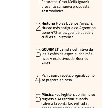
1
Cataratas: Gran Meliá Iguazú
presentó su nueva propuesta
gastronómica
2
Historia
No es Buenos Aires: la
ciudad más antigua de Argentina
tiene 472 años, ¿dónde queda y
cuál es su historia?
3
GOURMET
La lista definitiva de
los 3 cafés de especialidad más
ricos y exclusivos de Buenos
Aires
4
Pan casero receta original: cómo
se prepara en casa
5
Música
Foo Fighters confirmó su
regreso a Argentina: cuándo
salen a la venta las entradas,
dónde comprarlas y a qué precio