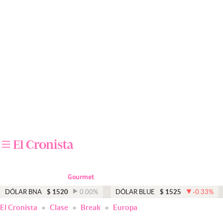
Últimas noticias
Dólar
Members
Economía y Política
Finanzas y Mercados
Mercados Online
Negocios
Columnistas
Gourmet
Otras secciones
DÓLAR BNA
$
1520
0.00
%
DÓLAR BLUE
$
1525
-0.33
%
El Cronista
Clase
Break
Europa
Apertura