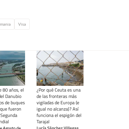
emania
Visa
e 80 años, el
¿Por qué Ceuta es una
del Danubio
de las fronteras más
tos de buques
vigiladas de Europa (e
que fueron
igual no alcanza)? Así
a Segunda
funciona el espigón del
ndial
Tarajal
Lucía Sánchez Villegas
de Agosto de