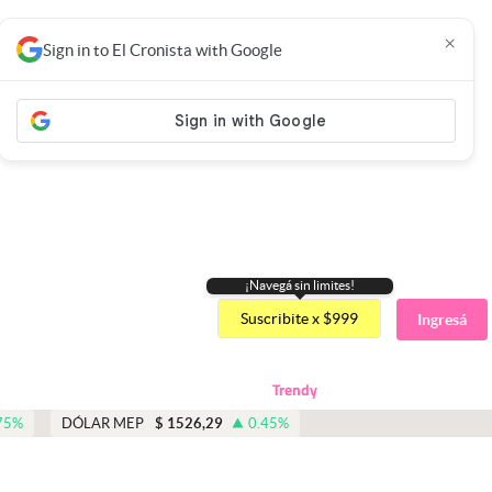
×
Sign in to El Cronista with Google
¡Navegá sin limites!
Suscribite x $999
Ingresá
Trendy
75
%
DÓLAR MEP
$
1526,29
0.45
%