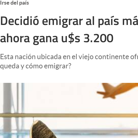
Irse del país
Infotechnology
Decidió emigrar al país m
Clase
Clima
ahora gana u$s 3.200
Mundial 2026
Eventos Corporativos
Esta nación ubicada en el viejo continente of
El Cronista Studio
queda y cómo emigrar?
Mediakit
abre en nueva pestaña