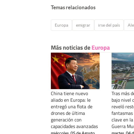
Temas relacionados
Europa
emigrar
irse del país
Al
Más noticias de
Europa
China tiene nuevo
Tras más d
aliado en Europa: le
bajo nivel 
entregó una flota de
reveló res
drones de última
fantasmas 
generación con
clave en l
capacidades avanzadas
Guerra Mu
miércoles, 05 de Agosto
martes, 04 