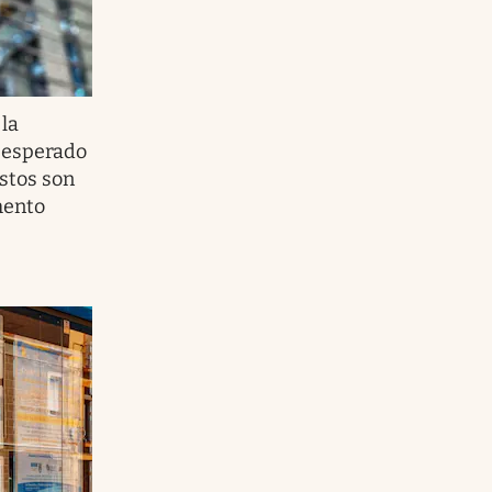
 la
 esperado
estos son
mento