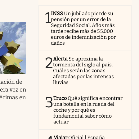
1
INSS
Un jubilado pierde su
pensión por un error de la
Seguridad Social. Años más
tarde recibe más de 55.000
euros de indemnización por
daños
2
Alerta
Se aproxima la
tormenta del siglo al país.
Cuáles serán las zonas
afectadas por las intensas
lación de
lluvias
era vez en
3
décimas en
Truco
Qué significa encontrar
una botella en la rueda del
coche y por qué es
fundamental saber cómo
actuar
Viajar
Oficial | España