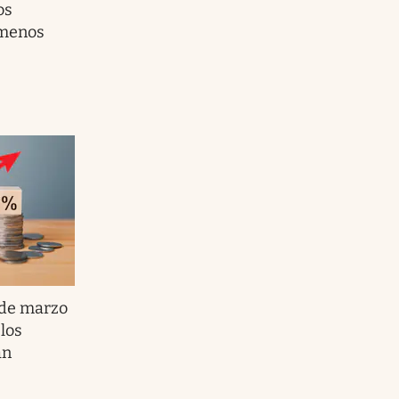
os
 menos
 de marzo
 los
án