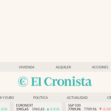
VIVIENDA
ALQUILER
ACCIONES
EX Y EURO
POLÍTICA
ACTUALIDAD
C
EURONEXT
S&P 500
.01
%
1965,65
1965,65
0.41
%
7709,96
7709,96
-0.18