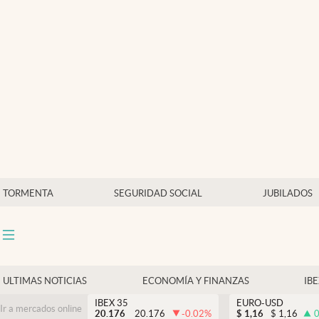
Últimas Noticias
Economía y finanzas
Política
Actualidad
Criptomonedas
TORMENTA
SEGURIDAD SOCIAL
JUBILADOS
ULTIMAS NOTICIAS
ECONOMÍA Y FINANZAS
IB
IBEX 35
EURO-USD
Ir a mercados online
20.176
20.176
-0.02
%
$
1,16
$
1,16
0