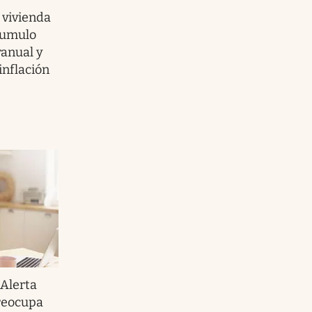
a vivienda
acumulo
ranual y
inflación
Alerta
preocupa