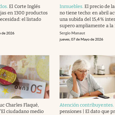
dos
.
El Corte Inglés
Inmuebles
.
El precio de l
jas en 1300 productos
no tiene techo: en abril 
ecesidad: el listado
una subida del 15,4% inte
supero ampliamente a la 
Sergio Manaut
o de 2026
jueves, 07 de Mayo de 2026
luc Charles Flaqué,
Atención contribuyentes
.
“El ciudadano medio
pensiones | El dato que 