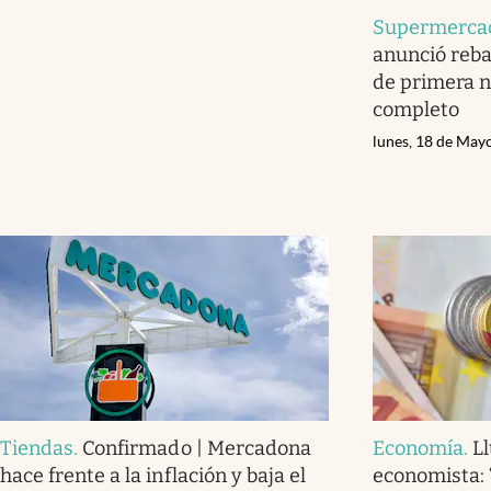
Supermerca
anunció reba
de primera n
completo
lunes, 18 de May
Tiendas
.
Confirmado | Mercadona
Economía
.
L
hace frente a la inflación y baja el
economista: 