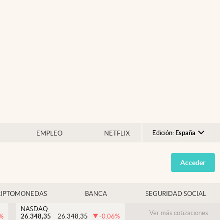
Edición:
España
EMPLEO
NETFLIX
Argentina
Acceder
España
México
RIPTOMONEDAS
BANCA
SEGURIDAD SOCIAL
USA
NASDAQ
Colombia
Ver más cotizaciones
%
26.348,35
26.348,35
-0.06
%