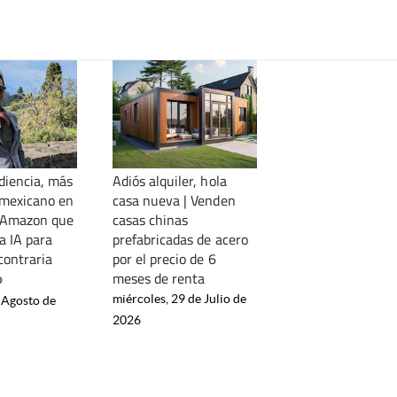
iencia, más
Adiós alquiler, hola
l mexicano en
casa nueva | Venden
e Amazon que
casas chinas
a IA para
prefabricadas de acero
 contraria
por el precio de 6
meses de renta
o
miércoles, 29 de Julio de
 Agosto de
2026