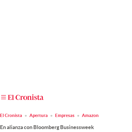
Últimas noticias
Dólar
Members
Economía y Política
Finanzas y Mercados
Mercados Online
Negocios
Columnistas
Otras secciones
El Cronista
Apertura
Empresas
Amazon
Apertura
En alianza con Bloomberg Businessweek