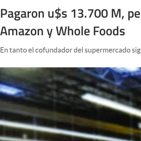
Infotechnology
Pagaron u$s 13.700 M, per
Clase
Amazon y Whole Foods
Clima
Mundial 2026
En tanto el cofundador del supermercado sigu
Eventos Corporativos
El Cronista Studio
Mediakit
abre en nueva pestaña