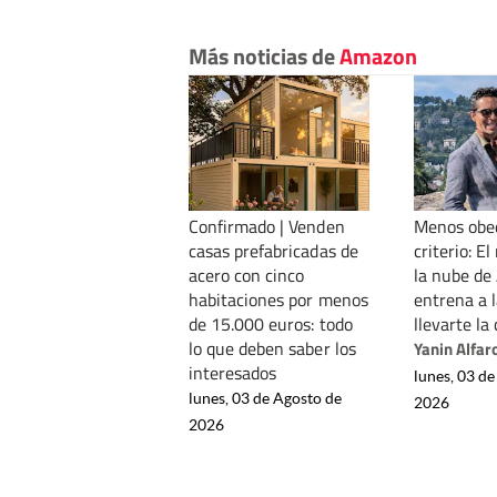
Más noticias de
Amazon
Confirmado | Venden
Menos obed
casas prefabricadas de
criterio: E
acero con cinco
la nube d
habitaciones por menos
entrena a l
de 15.000 euros: todo
llevarte la
lo que deben saber los
Yanin Alfar
interesados
lunes, 03 de
lunes, 03 de Agosto de
2026
2026