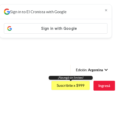
×
Sign in to El Cronista with Google
Edición:
Argentina
¡Navegá sin limites!
Argentina
Suscribite x $999
Ingresá
España
México
USA
Colombia