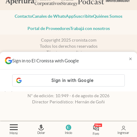
Contacto
Canales de WhatsApp
Suscribite
Quiénes Somos
Portal de Proveedores
Trabajá con nosotros
Copyright 2025 cronista.com
Todos los derechos reservados
Términos y condiciones
×
Privacidad
Sign in to El Cronista with Google
Consentimiento
Tel:
+54 11 7078-3270
cronista.com
es propiedad de El Cronista Comercial S.A Registro de
propiedad intelectual: 56576959
N° de edición: 10.949 - 6 de agosto de 2026
Director Periodístico: Hernán de Goñi
Dolar
Inicio
Ingresar
Menú
Foro