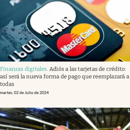
Infotechnology
Clase
Clima
Mundial 2026
Eventos Corporativos
El Cronista Studio
Finanzas digitales
.
Adiós a las tarjetas de crédito:
Mediakit
así será la nueva forma de pago que reemplazará a
abre en nueva pestaña
todas
Argentina
martes, 02 de Julio de 2024