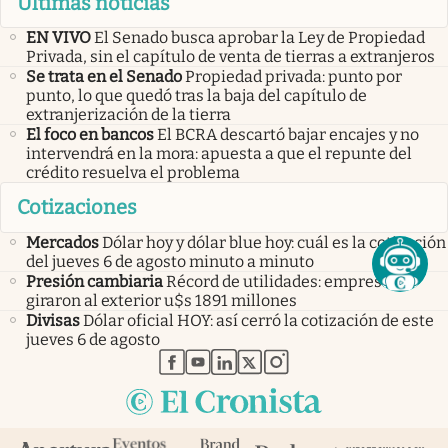
Últimas noticias
EN VIVO
El Senado busca aprobar la Ley de Propiedad
Privada, sin el capítulo de venta de tierras a extranjeros
Se trata en el Senado
Propiedad privada: punto por
punto, lo que quedó tras la baja del capítulo de
extranjerización de la tierra
El foco en bancos
El BCRA descartó bajar encajes y no
intervendrá en la mora: apuesta a que el repunte del
crédito resuelva el problema
Cotizaciones
Mercados
Dólar hoy y dólar blue hoy: cuál es la cotización
del jueves 6 de agosto minuto a minuto
Presión cambiaria
Récord de utilidades: empresas
giraron al exterior u$s 1891 millones
Divisas
Dólar oficial HOY: así cerró la cotización de este
jueves 6 de agosto
abre en nueva pestaña
abre en nueva pestaña
abre en nueva pestaña
abre en nueva pestaña
abre en nueva pestaña