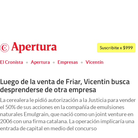
Últimas noticias
Dólar
Argentina
Members
Suscribite x $999
España
Economía y Política
El Cronista
Apertura
Empresas
Vicentín
México
Finanzas y Mercados
USA
Luego de la venta de Friar, Vicentin busca
Mercados Online
Colombia
desprenderse de otra empresa
Uruguay
Negocios
La cerealera le pidió autorización a la Justicia para vender
Columnistas
el 50% de sus acciones en la compañía de emulsiones
naturales Emulgrain, que nació como un joint venture en
Otras secciones
2006 con una firma catalana. La operación implicaría una
entrada de capital en medio del concurso
Apertura