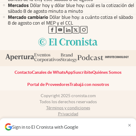
Mercados
Dólar hoy y dólar blue hoy: cuál es la cotización del
sábado 8 de agosto minuto a minuto
Mercado cambiario
Dólar blue hoy: a cuánto cotiza el sábado
8 de agosto con el MEP y el CCL
abre en nueva pestaña
abre en nueva pestaña
abre en nueva pestaña
abre en nueva pestaña
abre en nueva pestaña
Contacto
Canales de WhatsApp
Suscribite
Quiénes Somos
Portal de Proveedores
Trabajá con nosotros
Copyright 2025 cronista.com
Todos los derechos reservados
Términos y condiciones
Privacidad
Consentimiento
×
Tel:
+54 11 7078-3270
Sign in to El Cronista with Google