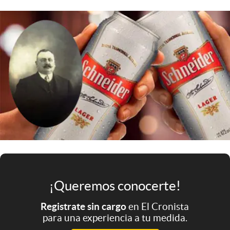
Infotechnology
Clase
Clima
Mundial 2026
Eventos Corporativos
El Cronista Studio
Mediakit
abre en nueva pestaña
Argentina
¡Queremos conocerte!
Registrate sin cargo
en El Cronista
para una experiencia a tu medida.