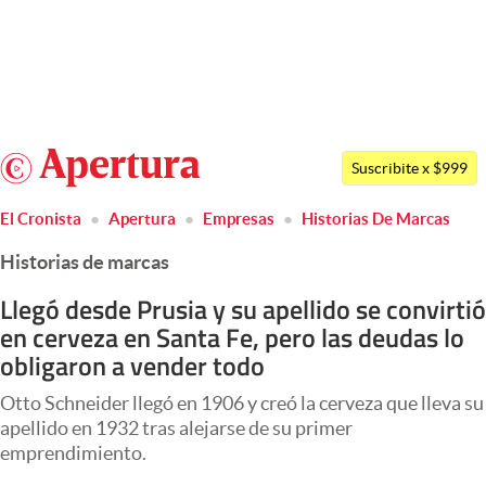
Últimas noticias
Dólar
Argentina
Members
Suscribite x $999
España
Economía y Política
El Cronista
Apertura
Empresas
Historias De Marcas
México
Finanzas y Mercados
Historias de marcas
USA
Mercados Online
Colombia
Llegó desde Prusia y su apellido se convirtió
en cerveza en Santa Fe, pero las deudas lo
Uruguay
Negocios
obligaron a vender todo
Columnistas
Otto Schneider llegó en 1906 y creó la cerveza que lleva su
Otras secciones
apellido en 1932 tras alejarse de su primer
emprendimiento.
Apertura