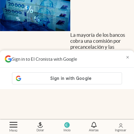
La mayoría de los bancos
cobra una comisión por
precancelación y las
condiciones cambian según
×
la entidad. Qué hay que
Sign in to El Cronista with Google
tener en cuenta antes de
usar los ahorros para reducir
la deuda.
Dolar
Inicio
Alertas
Ingresar
Menú