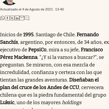
Actualizado el
4 de Agosto de 2021
13:40
abre en nueva pestaña
abre en nueva pestaña
abre en nueva pestaña
abre en nueva pestaña
Inicios de
1995
. Santiago de Chile.
Fernando
Sanchís
, argentino, por entonces, de 34 años, ex
ejecutivo de
PepsiCo
, mira a su jefe,
Francisco
Pérez Mackenna
. "¿Y si la vamos a buscar?", se
preguntan. Se miraron, con esa mezcla de
incredulidad, confianza y certeza con las que
tientan las grandes aventuras.
Diseñaban el
plan del cruce de los Andes de CCU
, cervecera
chilena que es la piedra fundamental del grupo
Luksic
, uno de los mayores
holdings