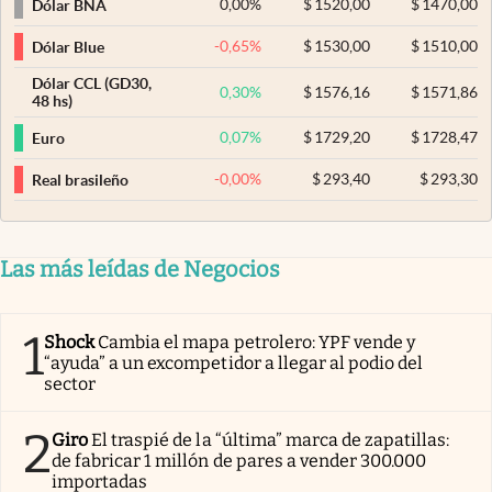
0,00
%
$
1520,00
$
1470,00
Dólar BNA
-0,65
%
$
1530,00
$
1510,00
Dólar Blue
Dólar CCL (GD30,
0,30
%
$
1576,16
$
1571,86
48 hs)
0,07
%
$
1729,20
$
1728,47
Euro
-0,00
%
$
293,40
$
293,30
Real brasileño
Las más leídas de Negocios
1
Shock
Cambia el mapa petrolero: YPF vende y
“ayuda” a un excompetidor a llegar al podio del
sector
2
Giro
El traspié de la “última” marca de zapatillas:
de fabricar 1 millón de pares a vender 300.000
importadas