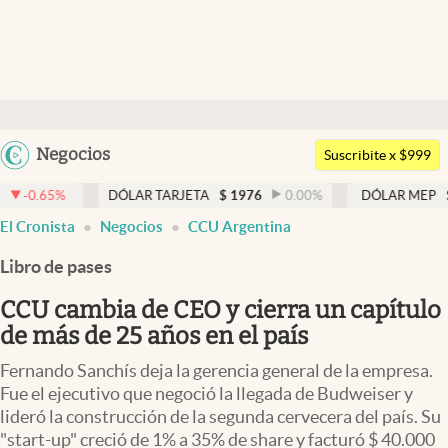
Últimas noticias
Dólar
Argentina
Negocios
Members
Suscribite x $999
España
Economía y Política
%
DÓLAR TARJETA
$
1976
0.00
%
DÓLAR MEP
$
1521,5
México
El Cronista
Negocios
CCU Argentina
Finanzas y Mercados
USA
Libro de pases
Mercados Online
Colombia
Uruguay
CCU cambia de CEO y cierra un capítulo
Negocios
de más de 25 años en el país
Columnistas
Fernando Sanchís deja la gerencia general de la empresa.
Otras secciones
Fue el ejecutivo que negoció la llegada de Budweiser y
lideró la construcción de la segunda cervecera del país. Su
Apertura
"start-up" creció de 1% a 35% de share y facturó $ 40.000