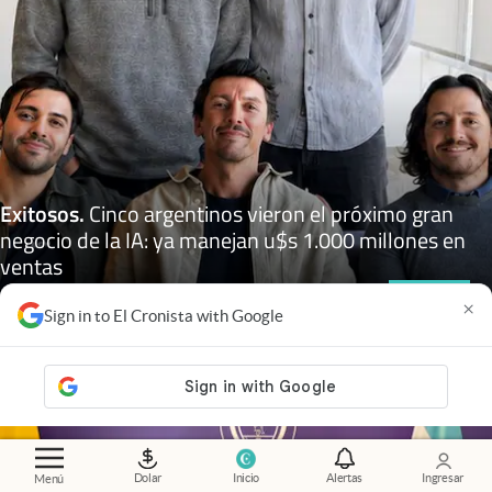
Exitosos
.
Cinco argentinos vieron el próximo gran
negocio de la IA: ya manejan u$s 1.000 millones en
ventas
Adrián Mansilla
Members
×
Sign in to El Cronista with Google
Dolar
Inicio
Alertas
Ingresar
Menú