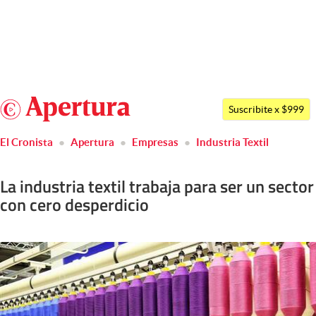
Últimas noticias
Dólar
Argentina
Members
Suscribite x $999
España
Economía y Política
El Cronista
Apertura
Empresas
Industria Textil
México
Finanzas y Mercados
USA
La industria textil trabaja para ser un sector
Mercados Online
Colombia
con cero desperdicio
Uruguay
Negocios
Columnistas
Otras secciones
Apertura