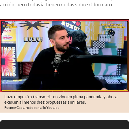
Infotechnology
acción, pero todavía tienen dudas sobre el formato.
Clase
Clima
Mundial 2026
Eventos Corporativos
El Cronista Studio
Mediakit
abre en nueva pestaña
Argentina
Luzu empezó a transmitir en vivo en plena pandemia y ahora
existen al menos diez propuestas similares.
Fuente: Captura de pantalla Youtube