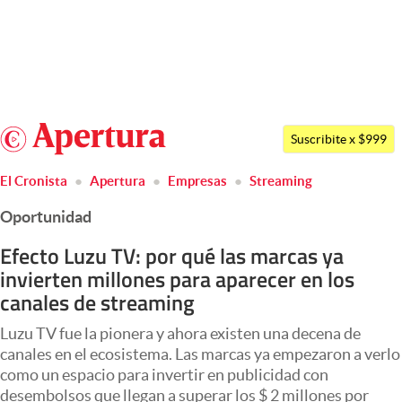
Últimas noticias
Dólar
Argentina
Members
Suscribite x $999
España
Economía y Política
El Cronista
Apertura
Empresas
Streaming
México
Finanzas y Mercados
Oportunidad
USA
Mercados Online
Colombia
Efecto Luzu TV: por qué las marcas ya
invierten millones para aparecer en los
Uruguay
Negocios
canales de streaming
Columnistas
Luzu TV fue la pionera y ahora existen una decena de
Otras secciones
canales en el ecosistema. Las marcas ya empezaron a verlo
como un espacio para invertir en publicidad con
Apertura
desembolsos que llegan a superar los $ 2 millones por