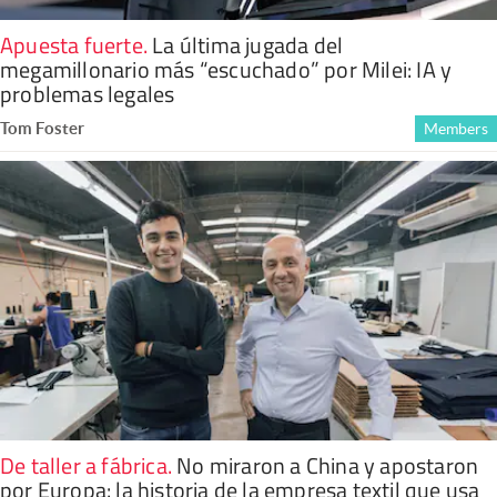
Apuesta fuerte
.
La última jugada del
megamillonario más “escuchado” por Milei: IA y
problemas legales
Tom Foster
Members
De taller a fábrica
.
No miraron a China y apostaron
por Europa: la historia de la empresa textil que usa