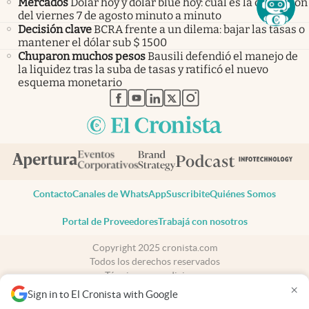
Mercados
Dólar hoy y dólar blue hoy: cuál es la cotización
del viernes 7 de agosto minuto a minuto
Decisión clave
BCRA frente a un dilema: bajar las tasas o
mantener el dólar sub $ 1500
Chuparon muchos pesos
Bausili defendió el manejo de
la liquidez tras la suba de tasas y ratificó el nuevo
esquema monetario
abre en nueva pestaña
abre en nueva pestaña
abre en nueva pestaña
abre en nueva pestaña
abre en nueva pestaña
Contacto
Canales de WhatsApp
Suscribite
Quiénes Somos
Portal de Proveedores
Trabajá con nosotros
Copyright 2025 cronista.com
Todos los derechos reservados
Términos y condiciones
×
Privacidad
Sign in to El Cronista with Google
Consentimiento