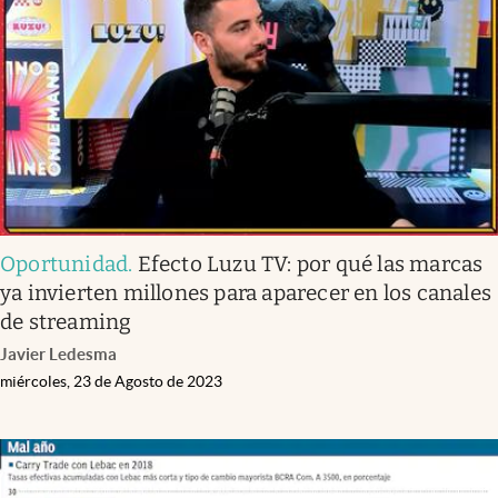
Infotechnology
Clase
Clima
Mundial 2026
Eventos Corporativos
El Cronista Studio
Oportunidad
.
Efecto Luzu TV: por qué las marcas
Mediakit
ya invierten millones para aparecer en los canales
abre en nueva pestaña
de streaming
Argentina
Javier Ledesma
miércoles, 23 de Agosto de 2023