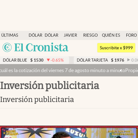
Últimas noticias
ÚLTIMAS
DÓLAR
DÓLAR
JAVIER
RIESGO
QUIÉN ES
FORO
Dólar
NOTICIAS
BLUE
MILEI
PAÍS
QUIÉN
Argentina
Members
Suscribite x $999
España
Economía y Política
AR BLUE
$
1530
-0.65
%
DÓLAR TARJETA
$
1976
0.00
%
México
tización del viernes 7 de agosto minuto a minuto
Propiedad privada:
Finanzas y Mercados
USA
inversión publicitaria
Mercados Online
Colombia
Uruguay
Negocios
inversión publicitaria
Columnistas
Otras secciones
Apertura