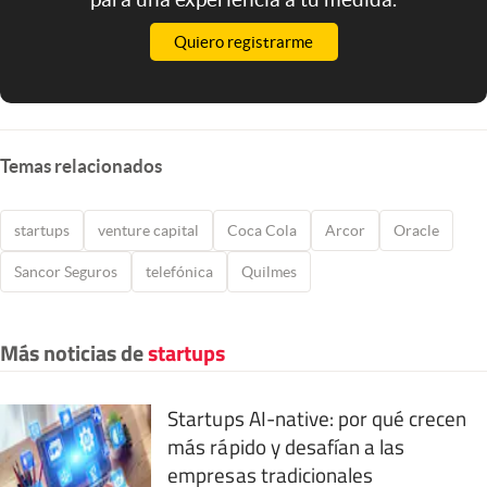
Quiero registrarme
Temas relacionados
startups
venture capital
Coca Cola
Arcor
Oracle
Sancor Seguros
telefónica
Quilmes
Más noticias de
startups
Startups AI-native: por qué crecen
más rápido y desafían a las
empresas tradicionales