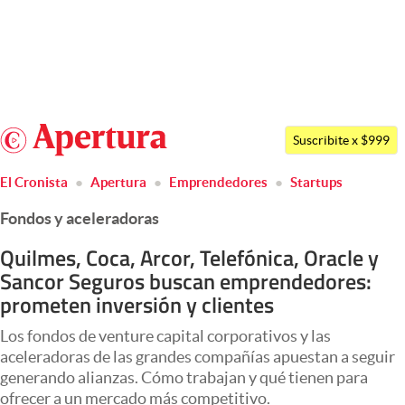
Últimas noticias
Dólar
Argentina
Members
Suscribite x $999
España
Economía y Política
El Cronista
Apertura
Emprendedores
Startups
México
Finanzas y Mercados
Fondos y aceleradoras
USA
Mercados Online
Colombia
Quilmes, Coca, Arcor, Telefónica, Oracle y
Sancor Seguros buscan emprendedores:
Uruguay
Negocios
prometen inversión y clientes
Columnistas
Los fondos de venture capital corporativos y las
Otras secciones
aceleradoras de las grandes compañías apuestan a seguir
generando alianzas. Cómo trabajan y qué tienen para
Apertura
ofrecer a un mercado más competitivo.