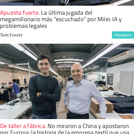
Apuesta fuerte
.
La última jugada del
megamillonario más “escuchado” por Milei: IA y
problemas legales
Tom Foster
Members
De taller a fábrica
.
No miraron a China y apostaron
por Europa: la historia de la empresa textil que usa