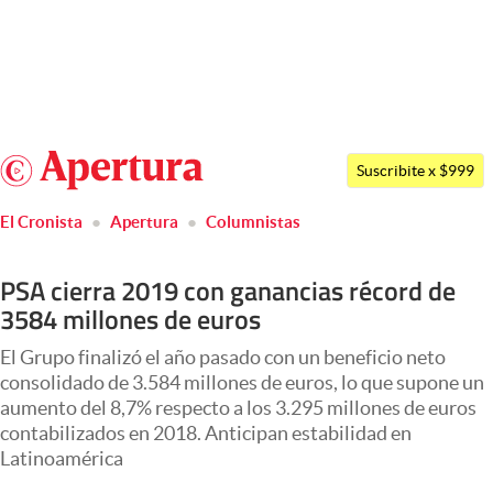
Últimas noticias
Dólar
Argentina
Members
Suscribite x $999
España
Economía y Política
El Cronista
Apertura
Columnistas
México
Finanzas y Mercados
USA
PSA cierra 2019 con ganancias récord de
Mercados Online
Colombia
3584 millones de euros
Uruguay
Negocios
El Grupo finalizó el año pasado con un beneficio neto
Columnistas
consolidado de 3.584 millones de euros, lo que supone un
aumento del 8,7% respecto a los 3.295 millones de euros
Otras secciones
contabilizados en 2018. Anticipan estabilidad en
Latinoamérica
Apertura