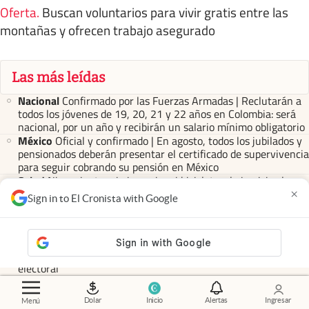
Oferta
.
Buscan voluntarios para vivir gratis entre las
montañas y ofrecen trabajo asegurado
Las más leídas
Nacional
Confirmado por las Fuerzas Armadas | Reclutarán a
todos los jóvenes de 19, 20, 21 y 22 años en Colombia: será
nacional, por un año y recibirán un salario mínimo obligatorio
México
Oficial y confirmado | En agosto, todos los jubilados y
pensionados deberán presentar el certificado de supervivencia
para seguir cobrando su pensión en México
Salud
Ni caminata, ni gimnasio, ni bicicleta: el ejercicio clave
para cuidar el corazón y mejorar la circulación
×
Sign in to El Cronista with Google
Últimas noticias
Encuesta
Midieron el balotaje 2027: mínima ventaja entre
Milei y Kicillof y un dato que puede cambiar la dinámica
electoral
Mercados
Dólar hoy y dólar blue hoy: cuál es la cotización del
lunes 10 de agosto minuto a minuto
Dolar
Inicio
Alertas
Ingresar
Menú
Revisión
Monotributo: cómo evitar las multas de ARCA por la