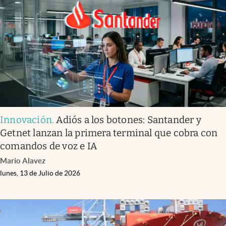
Infotechnology
Clase
Clima
Mundial 2026
Eventos Corporativos
El Cronista Studio
Innovación
.
Adiós a los botones: Santander y
Mediakit
Getnet lanzan la primera terminal que cobra con
abre en nueva pestaña
comandos de voz e IA
Argentina
Mario Alavez
lunes, 13 de Julio de 2026