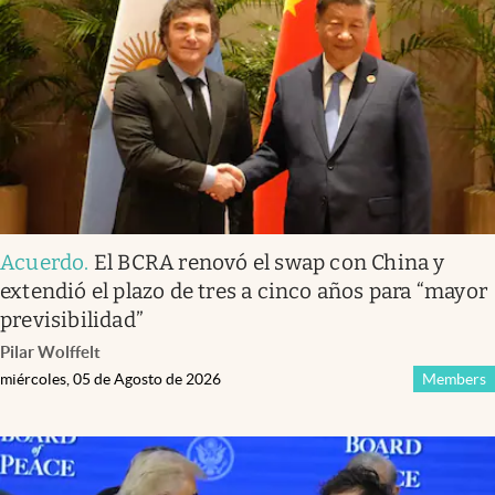
Infotechnology
Clase
Clima
Mundial 2026
Eventos Corporativos
El Cronista Studio
Acuerdo
.
El BCRA renovó el swap con China y
Mediakit
extendió el plazo de tres a cinco años para “mayor
abre en nueva pestaña
previsibilidad”
Argentina
Pilar Wolffelt
miércoles, 05 de Agosto de 2026
Members