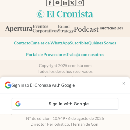
abre en nueva pestaña
abre en nueva pestaña
abre en nueva pestaña
abre en nueva pestaña
abre en nueva pestaña
Contacto
Canales de WhatsApp
Suscribite
Quiénes Somos
Portal de Proveedores
Trabajá con nosotros
Copyright 2025 cronista.com
Todos los derechos reservados
Términos y condiciones
×
Privacidad
Sign in to El Cronista with Google
Consentimiento
Tel:
+54 11 7078-3270
cronista.com
es propiedad de El Cronista Comercial S.A Registro de
propiedad intelectual: 56576959
N° de edición: 10.949 - 6 de agosto de 2026
Director Periodístico: Hernán de Goñi