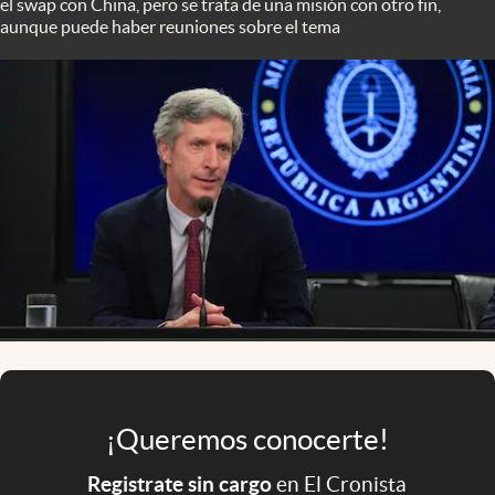
el swap con China, pero se trata de una misión con otro fin,
Infotechnology
aunque puede haber reuniones sobre el tema
Clase
Clima
Mundial 2026
Eventos Corporativos
El Cronista Studio
Mediakit
abre en nueva pestaña
Argentina
¡Queremos conocerte!
Registrate sin cargo
en El Cronista