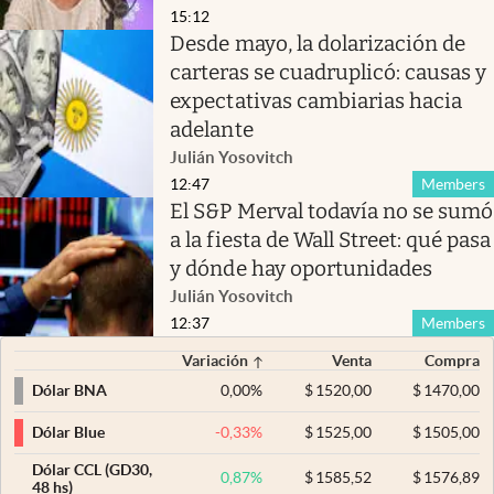
15:12
Desde mayo, la dolarización de
carteras se cuadruplicó: causas y
expectativas cambiarias hacia
adelante
Julián Yosovitch
12:47
Members
El S&P Merval todavía no se sumó
a la fiesta de Wall Street: qué pasa
y dónde hay oportunidades
Julián Yosovitch
12:37
Members
Variación
Venta
Compra
0,00
%
$
1520,00
$
1470,00
Dólar BNA
-0,33
%
$
1525,00
$
1505,00
Dólar Blue
Dólar CCL (GD30,
0,87
%
$
1585,52
$
1576,89
48 hs)