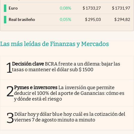
0,08
%
$
1733,27
$
1731,97
Euro
0,05
%
$
295,03
$
294,82
Real brasileño
Las más leídas de Finanzas y Mercados
1
Decisión clave
BCRA frente a un dilema: bajar las
tasas o mantener el dólar sub $ 1500
2
Pymes e inversores
La inversión que permite
deducir el 100% del aporte de Ganancias: cómo es
y dónde está el riesgo
3
Dólar hoy y dólar blue hoy: cuál es la cotización del
viernes 7 de agosto minuto a minuto