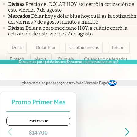
Divisas
Precio del DÓLAR HOY: así cerró la cotización de
este viernes 7 de agosto
Mercados
Dólar hoy y dólar blue hoy: cuál es la cotización
del viernes 7 de agosto minuto a minuto
Divisas
Dólar a peso mexicano HOY: a cuánto cerró la
cotización de este viernes 7 de agosto
Dólar
Dólar Blue
Criptomonedas
Bitcoin
Fintech
Merval
Quiniela
Calendario de feriados
Descuento para jubilados acá
Descuento para estudiantes acá
|
AFIP
Paritarias
Inversiones
ANSES
|
¡Ahora también podés pagar a través de Mercado Pago!
abre en nueva pestaña
abre en nueva pestaña
abre en nueva pestaña
abre en nueva pestaña
abre en nueva pestaña
Promo Primer Mes
Por 1 mes a:
Contacto
Canales de WhatsApp
Suscribite
Quiénes Somos
$
14.700