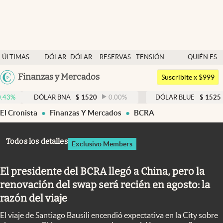
Últimas noticias
ÚLTIMAS
DÓLAR
DÓLAR
RESERVAS
TENSIÓN
QUIÉN ES
Dólar
NOTICIAS
BLUE
BCRA
GEOPOLÍTICA
QUIÉN
Argentina
Finanzas y Mercados
Members
Suscribite x $999
España
Economía y Política
DÓLAR BNA
$
1520
0.00
%
DÓLAR BLUE
$
1525
-0.33
México
El Cronista
Finanzas Y Mercados
BCRA
Finanzas y Mercados
USA
Mercados Online
Colombia
Todos los detalles
Exclusivo Members
Uruguay
Negocios
El presidente del BCRA llegó a China, pero la
Columnistas
renovación del swap será recién en agosto: la
Otras secciones
razón del viaje
Apertura
El viaje de Santiago Bausili encendió expectativa en la City sobre