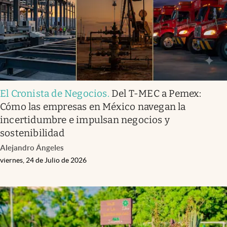
Clima
Espiritualidad
Mediakit
abre en nueva pestaña
México
El Cronista de Negocios
.
Del T-MEC a Pemex:
Cómo las empresas en México navegan la
incertidumbre e impulsan negocios y
sostenibilidad
Alejandro Ángeles
viernes, 24 de Julio de 2026