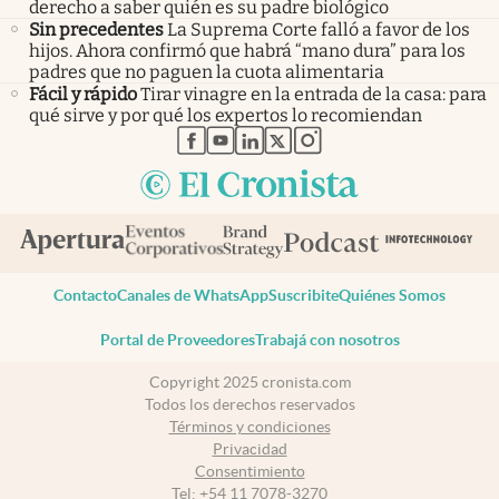
derecho a saber quién es su padre biológico
Sin precedentes
La Suprema Corte falló a favor de los
hijos. Ahora confirmó que habrá “mano dura” para los
padres que no paguen la cuota alimentaria
Fácil y rápido
Tirar vinagre en la entrada de la casa: para
qué sirve y por qué los expertos lo recomiendan
abre en nueva pestaña
abre en nueva pestaña
abre en nueva pestaña
abre en nueva pestaña
abre en nueva pestaña
Contacto
Canales de WhatsApp
Suscribite
Quiénes Somos
Portal de Proveedores
Trabajá con nosotros
Copyright 2025 cronista.com
Todos los derechos reservados
Términos y condiciones
Privacidad
Consentimiento
Tel:
+54 11 7078-3270