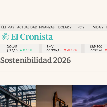
Últimas Noticias
ÚLTIMAS
ACTUALIDAD
FINANZAS
DÓLAR Y
PC Y
VIDA Y
Actualidad
NOTICIAS
Y
MERCADOS
CELULAR
ESTILO
Argentina
Finanzas y economía
ECONOMÍA
España
Dólar y mercados
DÓLAR
BMV
S&P 500
$
17,15
0.13
%
66.396,15
-0.19
%
México
7709,96
Internacionales
USA
Sostenibilidad 2026
Opinión
Colombia
Uruguay
Brand Strategy
Pc y celular
Vida y estilo
Tv