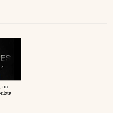
Uruguay
, un
onista