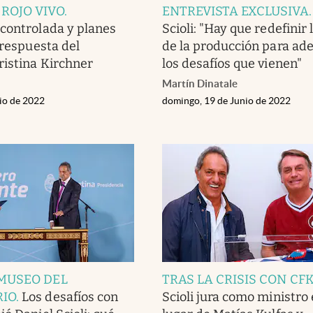
 ROJO VIVO
.
ENTREVISTA EXCLUSIVA
controlada y planes
Scioli: "Hay que redefinir
 respuesta del
de la producción para ade
ristina Kirchner
los desafíos que vienen"
Martín Dinatale
nio de 2022
domingo, 19 de Junio de 2022
 MUSEO DEL
TRAS LA CRISIS CON CF
RIO
.
Los desafíos con
Scioli jura como ministro 