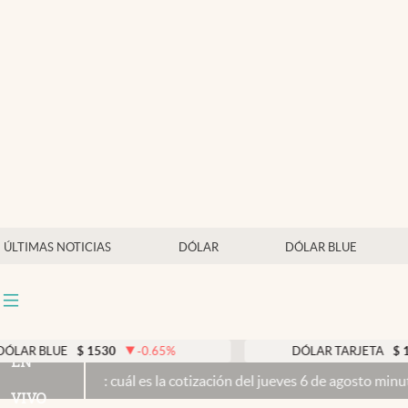
Últimas noticias
Dólar
Members
Economía y Política
Finanzas y Mercados
Mercados Online
ÚLTIMAS NOTICIAS
DÓLAR
DÓLAR BLUE
Negocios
Columnistas
Otras secciones
$
1530
-0.65
%
DÓLAR TARJETA
$
1976
0.00
EN
cuál es la cotización del jueves 6 de agosto minuto a minuto
El Sen
Apertura
VIVO