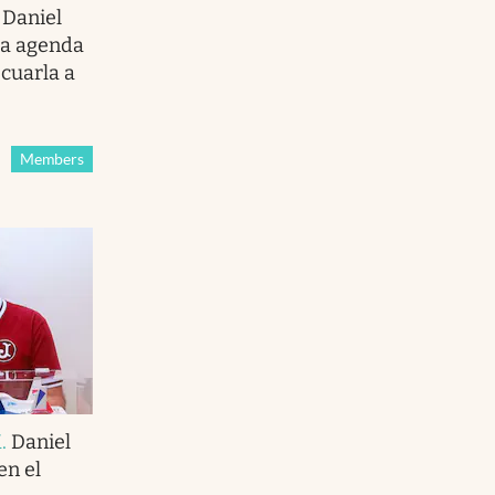
.
Daniel
 la agenda
cuarla a
Members
K
.
Daniel
en el