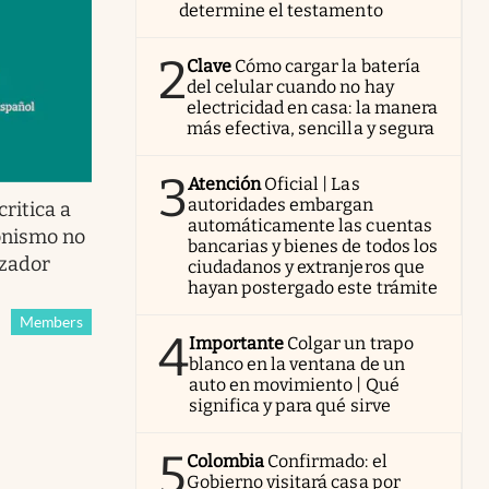
determine el testamento
2
Clave
Cómo cargar la batería
del celular cuando no hay
electricidad en casa: la manera
más efectiva, sencilla y segura
3
Atención
Oficial | Las
autoridades embargan
critica a
automáticamente las cuentas
ronismo no
bancarias y bienes de todos los
izador
ciudadanos y extranjeros que
hayan postergado este trámite
Members
4
Importante
Colgar un trapo
blanco en la ventana de un
auto en movimiento | Qué
significa y para qué sirve
5
Colombia
Confirmado: el
Gobierno visitará casa por