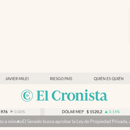
JAVIER MILEI
RIESGO PAÍS
QUIÉN ES QUIÉN
%
DÓLAR MEP
$
1520,2
0.14
%
ado busca aprobar la Ley de Propiedad Privada, ahora sin la venta d