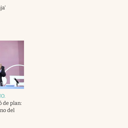
ja'
NO
.
 de plan:
no del