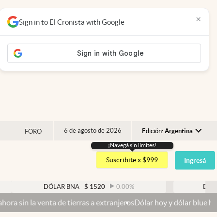
×
Sign in to El Cronista with Google
6 de agosto de 2026
Edición:
Argentina
FORO
¡Navegá sin limites!
Argentina
Suscribite x $999
Ingresá
España
México
DÓLAR BNA
$
1520
0.00
%
DÓLAR BLUE
$
1
USA
e tierras a extranjeros
Dólar hoy y dólar blue hoy: cuál es la coti
Colombia