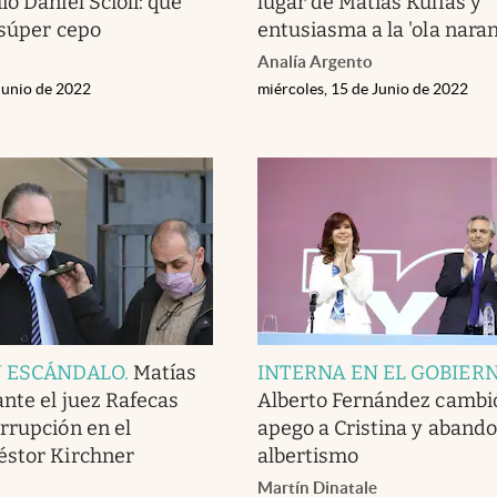
ó Daniel Scioli: qué
lugar de Matías Kulfas y
 súper cepo
entusiasma a la 'ola naran
Analía Argento
Junio de 2022
miércoles, 15 de Junio de 2022
Y ESCÁNDALO
.
Matías
INTERNA EN EL GOBIER
ante el juez Rafecas
Alberto Fernández cambió
rrupción en el
apego a Cristina y abando
éstor Kirchner
albertismo
Martín Dinatale