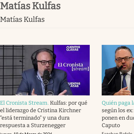
Matías Kulfas
Infotechnology
Clase
Matías Kulfas
Clima
Mundial 2026
Eventos Corporativos
El Cronista Studio
Mediakit
abre en nueva pestaña
El Cronista Stream
.
Kulfas: por qué
Quién paga l
el liderazgo de Cristina Kirchner
según los ex
“está terminado” y una dura
ponen en dud
respuesta a Sturzenegger
Caputo
Esteban Rafele
jueves, 19 de Marzo de 2026