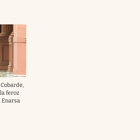
.
Cobarde,
la feroz
n Enarsa