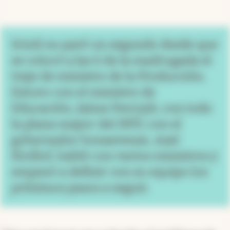
Scioli no paró un segundo desde que
se colocó a las 6 de la madrugada el
traje de ministro de la Producción.
Estuvo con el ministro de
Educación, Jaime Perczyk; con todo
la plana mayor del INTI; con el
gobernador bonaerense, Axel
Kicillof, habló con varios ministros y
empezó a definir con su equipo los
próximos pasos a seguir.