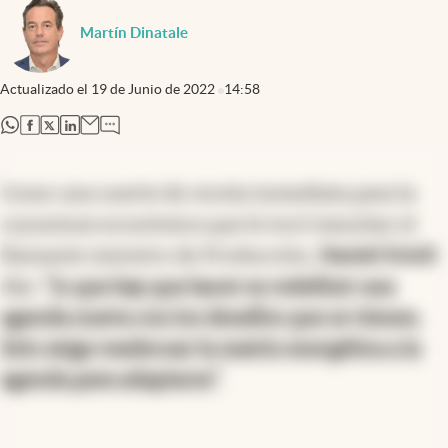
Martín Dinatale
Actualizado el
19 de Junio de 2022
14:58
abre en nueva pestaña
abre en nueva pestaña
abre en nueva pestaña
abre en nueva pestaña
Como una suerte de receta inmediata para la
coyuntura económica que le tocó transitar el
flamante ministro de Producción,
Daniel Scioli
dijo:
"lo que hay que hacer es redefinir una
agenda nueva con los desafíos que se vienen.
Esto exige readecuar la matriz energética a la
agenda para adaptarse"
.