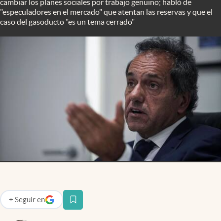
cambiar los planes sociales por trabajo genuino; habló de
Infotechnology
"especuladores en el mercado" que atentan las reservas y que el
caso del gasoducto "es un tema cerrado"
Clase
Clima
Mundial 2026
Eventos Corporativos
El Cronista Studio
Mediakit
abre en nueva pestaña
Argentina
+
Seguir
en
abre en nueva pestaña