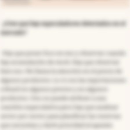
Nicolas Monteiro
-
¿Cree que hay especuladores detectados en el
mercado?
-Hay que poner foco en eso y observar cuando
hay acumulación de stock. Hay que observar
bien eso. Me llama la atención en el precio de
algunos productos. Lo vi con las exportaciones
a Brasil en algunos precios y en algunos
productos. Uno no puede atribuir a una
cuestión especulativa pero hay que analizar
sector por sector para planificar las reservas
que necesitan y darle prioridad al aparato