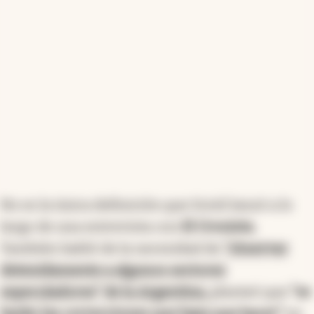
No es la única definición que Scioli lanzó a lo
largo de una entrevista con
El Cronista.
También habló de la necesidad de
"observar
detenidamente a algunos sectores
especuladores" de la Argentina,
planteó que
"se
harán las correcciones que haya que hacer"
en