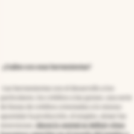
-
¿Cuáles son esas herramientas?
-Las herramientas son el desarrollo a los
particulares, los créditos a las pymes, una serie
de líneas de créditos orientadas a lo mismo:
apuntalar la producción, el empleo, atraer las
inversiones.
Ahora lo central es definir cómo