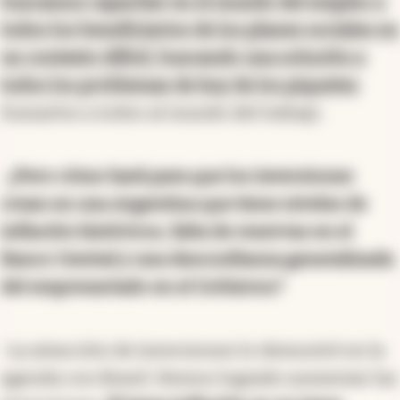
buscamos capacitar en el mundo del empleo a
todos los beneficiarios de los planes sociales en
un contexto difícil, buscando una solución a
todos los problemas de hoy de los piquetes
.
Sumarlos a todos al mundo del trabajo.
-
¿Pero cómo hará para que los inversiones
crean en una Argentina que tiene niveles de
inflación históricos, falta de reservas en el
Banco Central y una desconfianza generalizada
del empresariado en el Gobierno?
-La atracción de inversiones lo demostré en la
agenda con Brasil. Hemos logrado aumentar las