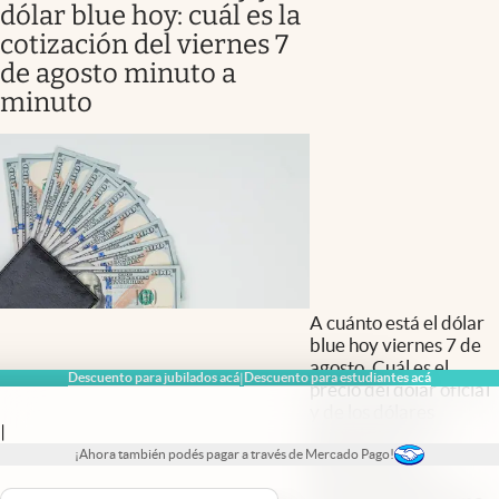
dólar blue hoy: cuál es la
cotización del viernes 7
de agosto minuto a
minuto
A cuánto está el dólar
blue hoy viernes 7 de
agosto. Cuál es el
Descuento para jubilados acá
Descuento para estudiantes acá
|
precio del dólar oficial
y de los dólares
|
financieros CCL y
MEP. Toda la
¡Ahora también podés pagar a través de Mercado Pago!
información que