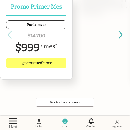
necesitás sobre cómo
Promo Primer Mes
sigue la semana en los
mercados.
Por 1 mes a:
$
14.700
$
999
/
mes
*
Quiero suscribirme
Ver todos los planes
Dolar
Inicio
Alertas
Ingresar
Menú