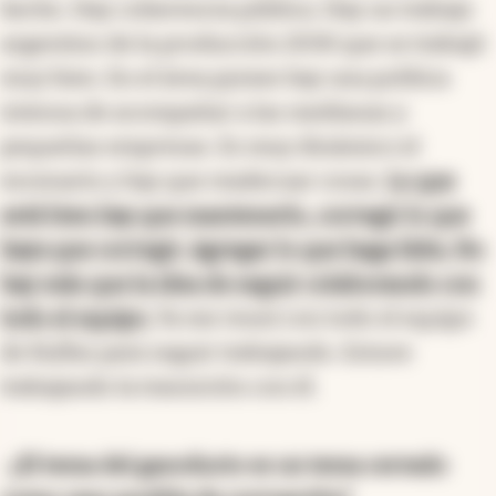
hecho. Hay coherencia pública. Hay un trabajo
argentino de la producción 2030 que se trabajó
muy bien. En el área pymes hay una política
intensa de acompañar a las medianas y
pequeñas empresas. Es muy dinámico el
escenario y hay que readecuar cosas.
Lo que
está bien hay que mantenerlo, corregir lo que
haya que corregir. Agregar lo que haga falta. No
hay más que la idea de seguir colaborando con
todo el equipo.
Ya me reuní con todo el equipo
de Kulfas para seguir trabajando. Estuve
trabajando la transición con él.
-
¿El tema del gasoducto es un tema cerrado