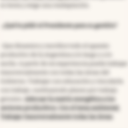
es lenta y exige una readaptación.
-
¿Qué le pidió el Presidente para su gestión?
-Que dinamice y movilice todo el aparato
productivo de la Argentina a lo largo y a lo
ancho. A partir de mi experiencia pueda trabajar
transversalmente con todas las áreas del
Gobierno. Trabajar con educación y vincularla
con trabajo, sustituyendo planes por trabajo
genuino.
Adecuar la matriz energética a los
sectores productivos. Con el tema ambiental.
Trabajar transversalmente todas las áreas
.