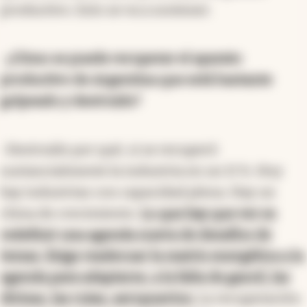
productivo. Esto se va a sostener.
-
¿Cómo se puede recuperar el aparato
productivo de Argentina que está bastante
golpeado y destruido?
-Destruido por qué, si se recuperó
sustancialmente la industria en un 11 %. Hoy
hay industrias con capacidad plena. Hay un
clima de crecimiento.
Lo que hay que ver es
redefinir una agenda nueva de desafíos de
temas. Exige readecuar la matriz energética a la
agenda para adaptarse, a la falta de gasoil, las
divisas, las rutas, aeropuertos.
La recuperación