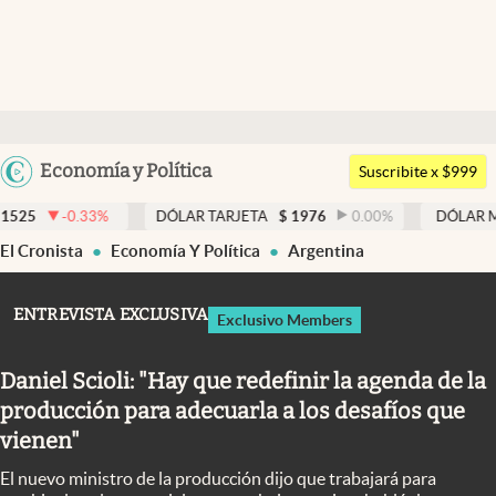
Últimas noticias
Dólar
Argentina
Economía y Política
Members
Suscribite x $999
España
Economía y Política
3
%
DÓLAR TARJETA
$
1976
0.00
%
DÓLAR MEP
$
1526,0
México
El Cronista
Economía Y Política
Argentina
Finanzas y Mercados
USA
Mercados Online
Colombia
ENTREVISTA EXCLUSIVA
Exclusivo Members
Uruguay
Negocios
Daniel Scioli: "Hay que redefinir la agenda de la
Columnistas
producción para adecuarla a los desafíos que
Otras secciones
vienen"
Apertura
El nuevo ministro de la producción dijo que trabajará para