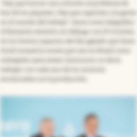
"Hay que buscar una solución al problema de
hoy de los piquetes. Hay que capacitar a la gente
en el mundo del trabajo", lanza como latiguillos
el flamante ministro en diálogo con El Cronista
en los breves espacios del día agitado que tiene.
Scioli tomará la receta que usó en Brasil como
embajador para atraer inversores: es decir,
trabajar con cada uno de los sectores
involucrados en la producción.