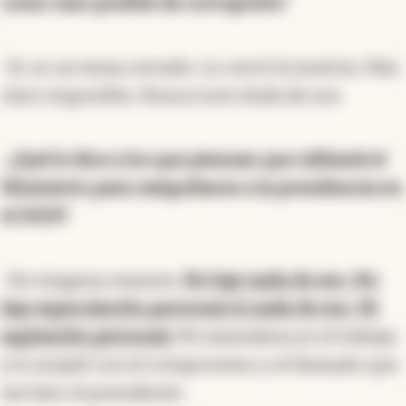
como caso posible de corrupción?
-Si, es un tema cerrado. Lo cerró la Justicia. Más
claro imposible. Nunca tuve duda de eso.
-
¿Qué le dice a los que piensan que utilizará el
Ministerio para catapultarse a la presidencia en
el 2023?
-De ninguna manera.
No hay nada de eso. No
hay especulación personal ni nada de eso. Ni
aspiración personal.
Mi naturaleza es el trabajo
y lo acepté con el compromiso y el llamado que
me hizo el presidente.