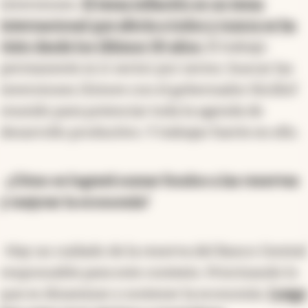
inversiones.
El tema inflación es un tema
internacional que afecta a todos y nunca se ha
visto desde los últimos 30 años.
El trabajo
permanente es ir sector por sector, buscar las
inversiones.|Estuve con el gobernador Kicillof
reunido para potenciar toda la agenda de
desarrollo productivo. Y trabajar fuerte en ello.
-
¿Cómo se logrará sumar fondos a las reservas
y mejorar la economía?
-Hay un cuidado de la reserva del Banco Central
responsable para este contexto. Priorizando lo
que es dinamizar y sostener la economía.
Luego