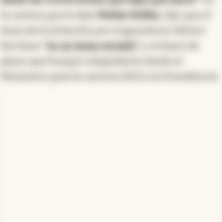
la cartera que le dejó
Matías Kulfas
, dijo que el
tema de la licitación por el gasoducto Néstor
Kirchner
"es un tema cerrado"
y rechazó de
plano que busque catapultarse desde el
Ministerio para la carrera 2023 a la Presidencia.