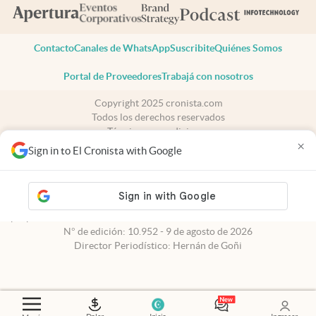
Contacto
Canales de WhatsApp
Suscribite
Quiénes Somos
Portal de Proveedores
Trabajá con nosotros
Copyright 2025 cronista.com
Todos los derechos reservados
Términos y condiciones
×
Privacidad
Sign in to El Cronista with Google
Consentimiento
Tel:
+54 11 7078-3270
cronista.com
es propiedad de El Cronista Comercial S.A Registro de
propiedad intelectual: 56576959
N° de edición: 10.952 - 9 de agosto de 2026
Director Periodístico: Hernán de Goñi