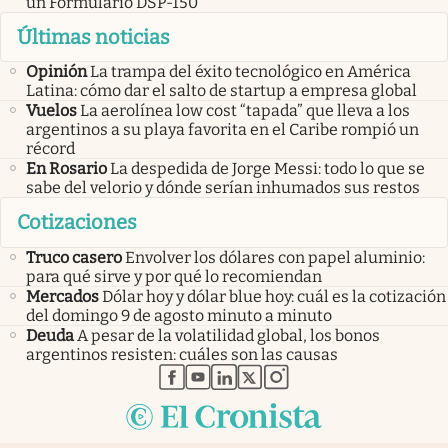
un Formulario DSP-150
Últimas noticias
Opinión
La trampa del éxito tecnológico en América
Latina: cómo dar el salto de startup a empresa global
Vuelos
La aerolínea low cost “tapada” que lleva a los
argentinos a su playa favorita en el Caribe rompió un
récord
En Rosario
La despedida de Jorge Messi: todo lo que se
sabe del velorio y dónde serían inhumados sus restos
Cotizaciones
Truco casero
Envolver los dólares con papel aluminio:
para qué sirve y por qué lo recomiendan
Mercados
Dólar hoy y dólar blue hoy: cuál es la cotización
del domingo 9 de agosto minuto a minuto
Deuda
A pesar de la volatilidad global, los bonos
argentinos resisten: cuáles son las causas
abre en nueva pestaña
abre en nueva pestaña
abre en nueva pestaña
abre en nueva pestaña
abre en nueva pestaña