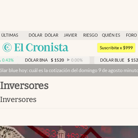
Últimas noticias
ÚLTIMAS
DÓLAR
DÓLAR
JAVIER
RIESGO
QUIÉN ES
FORO
Dólar
NOTICIAS
BLUE
MILEI
PAÍS
QUIÉN
Argentina
Members
Suscribite x $999
España
Economía y Política
DÓLAR BNA
$
1520
0.00
%
DÓLAR BLUE
$
1525
-0.33
%
México
 cuál es la cotización del domingo 9 de agosto minuto a minuto
Dóla
Finanzas y Mercados
USA
inversores
Mercados Online
Colombia
Uruguay
Negocios
inversores
Columnistas
Otras secciones
Apertura