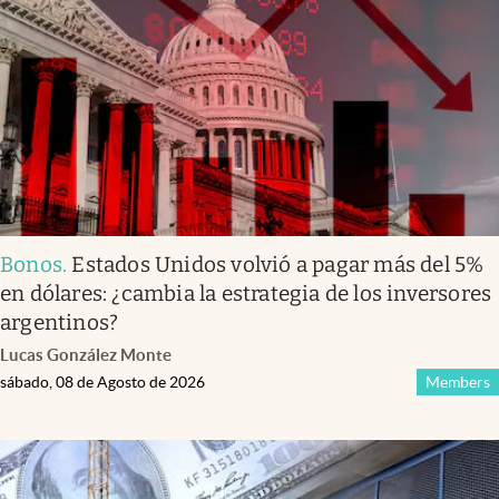
Infotechnology
Clase
Clima
Mundial 2026
Eventos Corporativos
El Cronista Studio
Bonos
.
Estados Unidos volvió a pagar más del 5%
Mediakit
en dólares: ¿cambia la estrategia de los inversores
abre en nueva pestaña
argentinos?
Argentina
Lucas González Monte
sábado, 08 de Agosto de 2026
Members