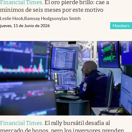
Financial Times
.
El oro pierde brillo: cae a
mínimos de seis meses por este motivo
Leslie Hook
,
Ramsay Hodgson
y
Ian Smith
jueves, 11 de Junio de 2026
Members
Financial Times
.
El rally bursátil desafía al
mercado de bonos, pero los inversores prenden