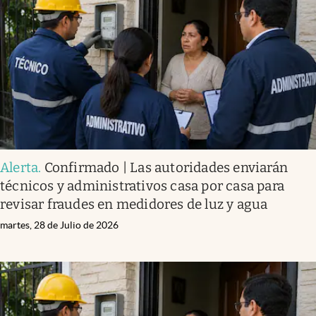
Infotechnology
Clase
Clima
Mundial 2026
Eventos Corporativos
El Cronista Studio
Alerta
.
Confirmado | Las autoridades enviarán
Mediakit
técnicos y administrativos casa por casa para
abre en nueva pestaña
revisar fraudes en medidores de luz y agua
Argentina
martes, 28 de Julio de 2026