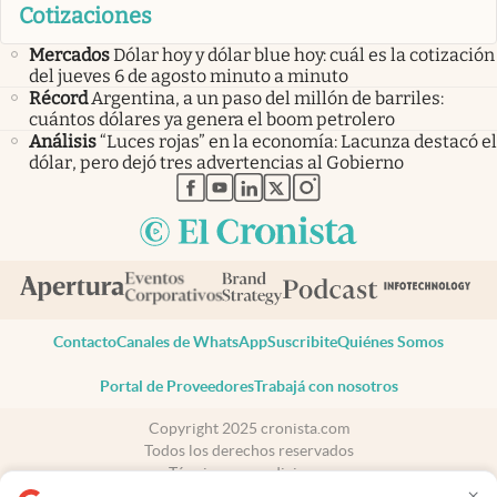
Cotizaciones
Mercados
Dólar hoy y dólar blue hoy: cuál es la cotización
del jueves 6 de agosto minuto a minuto
Récord
Argentina, a un paso del millón de barriles:
cuántos dólares ya genera el boom petrolero
Análisis
“Luces rojas” en la economía: Lacunza destacó el
dólar, pero dejó tres advertencias al Gobierno
abre en nueva pestaña
abre en nueva pestaña
abre en nueva pestaña
abre en nueva pestaña
abre en nueva pestaña
Contacto
Canales de WhatsApp
Suscribite
Quiénes Somos
Portal de Proveedores
Trabajá con nosotros
Copyright 2025 cronista.com
Todos los derechos reservados
Términos y condiciones
×
Privacidad