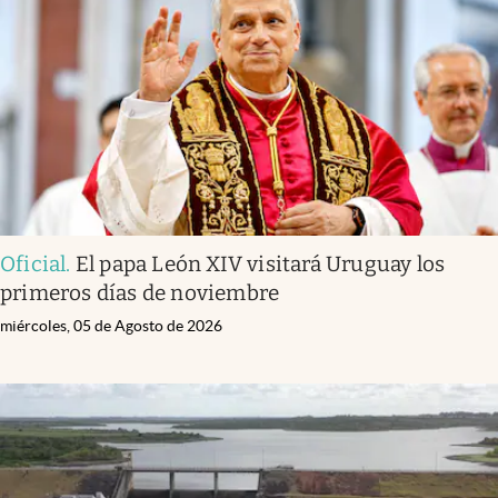
Infotechnology
Clase
Clima
Mundial 2026
Eventos Corporativos
El Cronista Studio
Oficial
.
El papa León XIV visitará Uruguay los
Mediakit
primeros días de noviembre
abre en nueva pestaña
Argentina
miércoles, 05 de Agosto de 2026