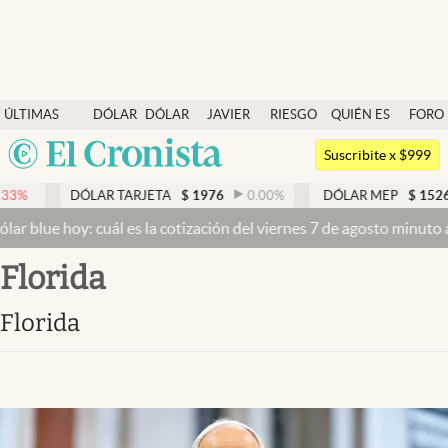
Últimas noticias
ÚLTIMAS
DÓLAR
DÓLAR
JAVIER
RIESGO
QUIÉN ES
FORO
Dólar
NOTICIAS
BLUE
MILEI
PAÍS
QUIÉN
Argentina
Members
Suscribite x $999
España
Economía y Política
ÓLAR TARJETA
$
1976
0.00
%
DÓLAR MEP
$
1526,03
0.43
%
México
: cuál es la cotización del viernes 7 de agosto minuto a minuto
Dóla
Finanzas y Mercados
USA
Florida
Mercados Online
Colombia
Uruguay
Negocios
Florida
Columnistas
Otras secciones
Apertura