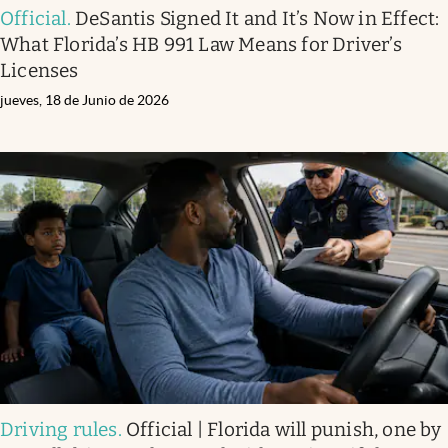
Official
.
DeSantis Signed It and It’s Now in Effect:
What Florida’s HB 991 Law Means for Driver’s
Licenses
jueves, 18 de Junio de 2026
Driving rules
.
Official | Florida will punish, one by