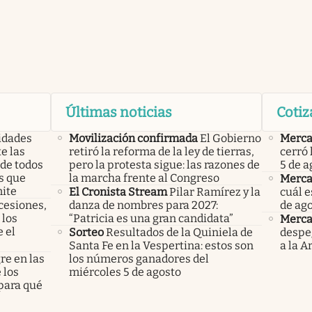
Últimas noticias
Cotiz
ridades
Movilización confirmada
El Gobierno
Merca
e las
retiró la reforma de la ley de tierras,
cerró 
 de todos
pero la protesta sigue: las razones de
5 de a
s que
la marcha frente al Congreso
Merca
ite
El Cronista Stream
Pilar Ramírez y la
cuál e
cesiones,
danza de nombres para 2027:
de ag
 los
“Patricia es una gran candidata”
Merca
 el
Sorteo
Resultados de la Quiniela de
despe
Santa Fe en la Vespertina: estos son
a la 
re en las
los números ganadores del
 los
miércoles 5 de agosto
para qué