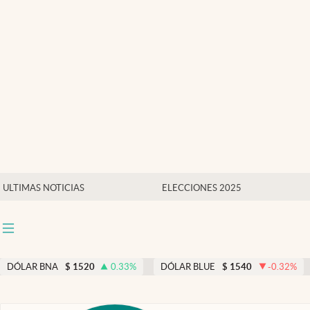
Últimas noticias
Dólar
Members
Economía y Política
Finanzas y Mercados
Mercados Online
ULTIMAS NOTICIAS
ELECCIONES 2025
Negocios
Columnistas
Otras secciones
DÓLAR BNA
$
1520
0.33
%
DÓLAR BLUE
$
1540
-0.32
%
Apertura