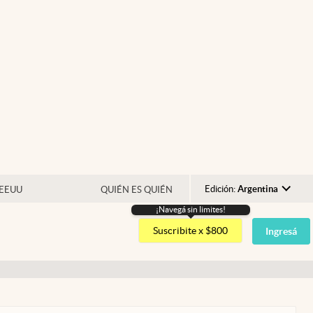
Edición:
Argentina
 EEUU
QUIÉN ES QUIÉN
¡Navegá sin limites!
Argentina
Suscribite x $800
Ingresá
España
México
USA
Colombia