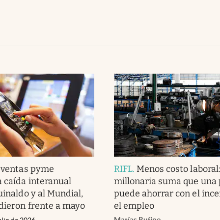
 ventas pyme
RIFL
.
Menos costo laboral:
a caída interanual
millonaria suma que una
uinaldo y al Mundial,
puede ahorrar con el ince
dieron frente a mayo
el empleo
Matías Rufino
ulio de 2026