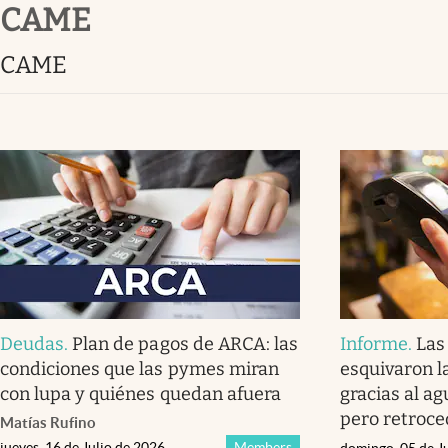
CAME
Infotechnology
Clase
CAME
Clima
Mundial 2026
Eventos Corporativos
El Cronista Studio
Mediakit
abre en nueva pestaña
Deudas
.
Plan de pagos de ARCA: las
Informe
.
Las
condiciones que las pymes miran
esquivaron l
con lupa y quiénes quedan afuera
gracias al ag
pero retroce
Matías Rufino
jueves, 16 de Julio de 2026
Members
domingo, 05 de J