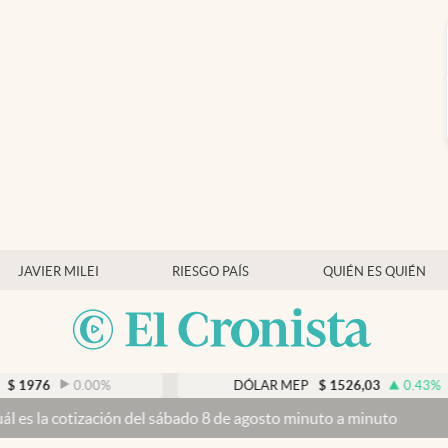
JAVIER MILEI
RIESGO PAÍS
QUIÉN ES QUIÉN
.00
%
DÓLAR MEP
$
1526,03
0.43
%
n del sábado 8 de agosto minuto a minuto