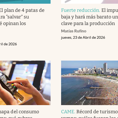
El plan de 4 patas de
Fuerte reducción
.
El impu
ra “salvar” su
baja y hará más barato u
é opinan los
clave para la producción
s
Matías Rufino
jueves, 23 de Abril de 2026
ril de 2026
mapa del consumo
CAME
.
Récord de turismo 