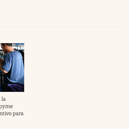
Uruguay
 la
 pyme
ntivo para