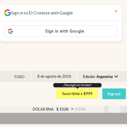
×
Sign in to El Cronista with Google
8 de agosto de 2026
Edición:
Argentina
FORO
¡Navegá sin limites!
Argentina
Suscribite x $999
Ingresá
España
México
DÓLAR BNA
$
1520
0.00
%
DÓLAR BLUE
USA
Dól
Colombia