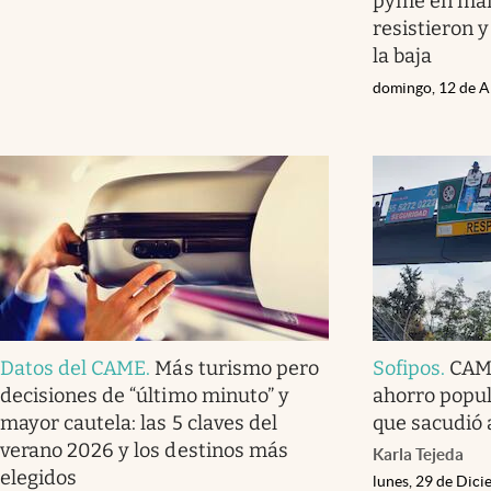
pyme en mar
resistieron 
la baja
domingo, 12 de A
Datos del CAME
.
Más turismo pero
Sofipos
.
CAME
decisiones de “último minuto” y
ahorro popul
mayor cautela: las 5 claves del
que sacudió 
verano 2026 y los destinos más
Karla Tejeda
elegidos
lunes, 29 de Dic