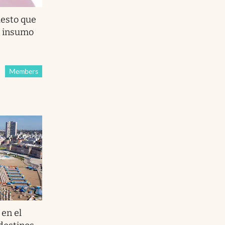
esto que
n insumo
Members
en el