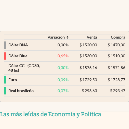
Variación
Venta
Compra
0,00
%
$
1520,00
$
1470,00
Dólar BNA
-0,65
%
$
1530,00
$
1510,00
Dólar Blue
Dólar CCL (GD30,
0,30
%
$
1576,16
$
1571,86
48 hs)
0,09
%
$
1729,50
$
1728,77
Euro
0,07
%
$
293,63
$
293,47
Real brasileño
Las más leídas de Economía y Política