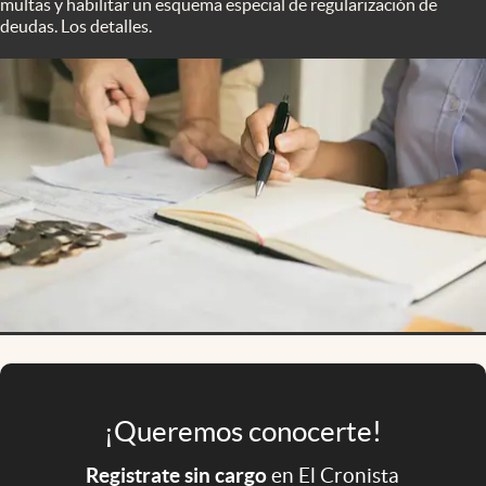
multas y habilitar un esquema especial de regularización de
Infotechnology
deudas. Los detalles.
Clase
Clima
Mundial 2026
Eventos Corporativos
El Cronista Studio
Mediakit
abre en nueva pestaña
Argentina
¡Queremos conocerte!
Registrate sin cargo
en El Cronista