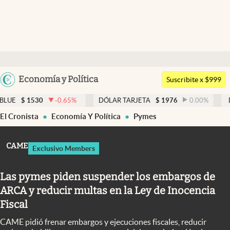
Últimas noticias
Dólar
Argentina
Economía y Política
Members
Suscribite x $999
España
Economía y Política
-0.65
%
DÓLAR TARJETA
$
1976
0.00
%
DÓLAR MEP
México
El Cronista
Economía Y Política
Pymes
Finanzas y Mercados
USA
Mercados Online
Colombia
CAME
Exclusivo Members
Uruguay
Negocios
Las pymes piden suspender los embargos de
Columnistas
ARCA y reducir multas en la Ley de Inocencia
Otras secciones
Fiscal
Apertura
CAME pidió frenar embargos y ejecuciones fiscales, reducir